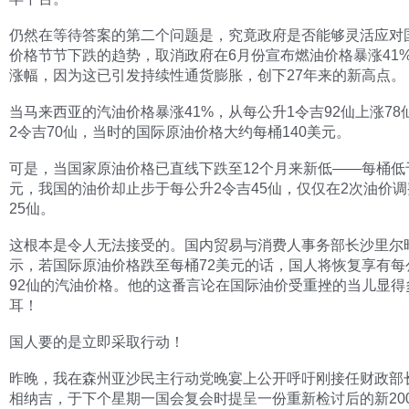
仍然在等待答案的第二个问题是，究竟政府是否能够灵活应对
价格节节下跌的趋势，取消政府在6月份宣布燃油价格暴涨41
涨幅，因为这已引发持续性通货膨胀，创下27年来的新高点。
当马来西亚的汽油价格暴涨41%，从每公升1令吉92仙上涨78
2令吉70仙，当时的国际原油价格大约每桶140美元。
可是，当国家原油价格已直线下跌至12个月来新低——每桶低
元，我国的油价却止步于每公升2令吉45仙，仅仅在2次油价
25仙。
这根本是令人无法接受的。国内贸易与消费人事务部长沙里尔
示，若国际原油价格跌至每桶72美元的话，国人将恢复享有每
92仙的汽油价格。他的这番言论在国际油价受重挫的当儿显得
耳！
国人要的是立即采取行动！
昨晚，我在森州亚沙民主行动党晚宴上公开呼吁刚接任财政部
相纳吉，于下个星期一国会复会时提呈一份重新检讨后的新20