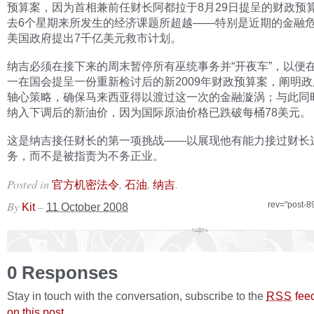
预算案，因为首相兼前任财长阿都拉于8月29日提呈的财政预
去6个星期来所发生的经济课题所超越——特别是近期的金融
美国政府提出7千亿美元救市计划。
纳吉必须在接下来的周末暂停所有巫统事务并“开夜车”，以便
一在国会提呈一份重新检讨后的新2009年财政预算案，阐明
轴心策略，确保马来西亚得以渡过这一次的金融漩涡；与此同
纳入下调后的新油价，因为国际原油价格已跌破每桶78美元。
这是纳吉接任财长的第一项挑战——以展现他有能力接过财长
务，而不是被指责为不务正业。
Posted in
,
,
.
官方机密法令
石油
纳吉
By
–
rev="post-8
Kit
11 October 2008
0 Responses
Stay in touch with the conversation, subscribe to the
fee
RSS
on this post
.