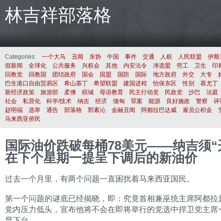
林吉祥部落格
Categories:
一个大马
丑闻
东协
中国
事件
交通
人权
人民联盟
伊斯
假新闻
全球化
公共服务
兴权会
其他
内安法令
净选盟
劳工
卫生
印
回教党
回教国
团结政府
国会
国盟
国防
国际
地方政府
外交
大专
巴生港口自由贸易区
希山慕丁
希望联盟
建国进程
怡保东区
性别
慕尤丁
新经济政策
旅游部
柔佛
槟城
母语教育
民主行动党
民政党
沙巴
法庭
社会
私营化
科学/技术
纳吉
经济
缅甸
罪案
能源
良好施政
警察
评
赵明福
选举
通告
部落格
郭素沁
金融丑闻
阿都拉巴达威
雇员公积金
马来西亚侨民
国际油价跌破每桶78美元——纳吉须“
在下个星期一提呈下调后的新油价
过去一个月里，有两个问题一直困扰着马来西亚国民。
第一个问题的谜底已经揭晓，即：究竟首相兼巫统主席阿都拉
党内压力低头，宣布他将不会在即将举行的党选中捍卫党主席
早下台。