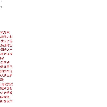
22
29
影戏结束
来西亚人叙
产生五位首
以便团结全
去四分之一
马来西亚成
国家
关注马哈
神贯注早已
我国的命运
伟大的世界
愿景
山运动挑战
宗教和文化
长才来扭转
国家衰退，
的世界级国