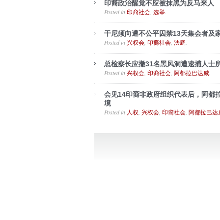
印裔政治醒觉不应被抹黑为反马来人
Posted in
,
.
印裔社会
选举
干尼须向遭不公平囚禁13天集会者及
Posted in
,
,
.
兴权会
印裔社会
法庭
总检察长应撤31名黑风洞遭逮捕人士
Posted in
,
,
.
兴权会
印裔社会
阿都拉巴达威
会见14印裔非政府组织代表后，阿都
境
Posted in
,
,
,
人权
兴权会
印裔社会
阿都拉巴达