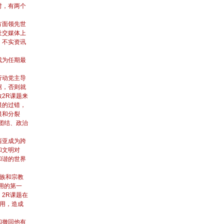
时，有两个
方面领先世
社交媒体上
、不实资讯
成为任期最
行动党主导
据，否则就
2R课题来
恨的过错，
恨和分裂
民团结、政治
西亚成为跨
和文明对
和谐的世界
种族和宗教
用的第一
2R课题在
利用，造成
和撤回他有