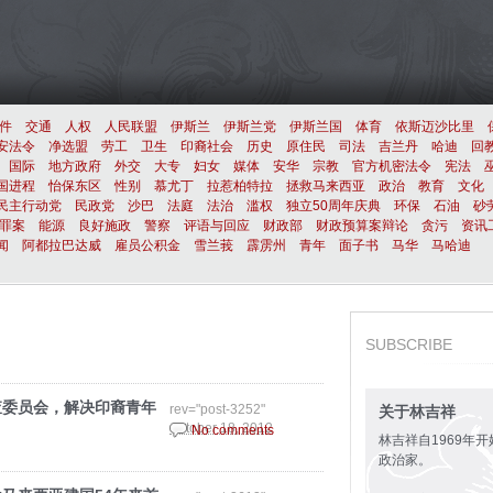
件
交通
人权
人民联盟
伊斯兰
伊斯兰党
伊斯兰国
体育
依斯迈沙比里
安法令
净选盟
劳工
卫生
印裔社会
历史
原住民
司法
吉兰丹
哈迪
回
国际
地方政府
外交
大专
妇女
媒体
安华
宗教
官方机密法令
宪法
国进程
怡保东区
性别
慕尤丁
拉惹柏特拉
拯救马来西亚
政治
教育
文化
民主行动党
民政党
沙巴
法庭
法治
滥权
独立50周年庆典
环保
石油
砂
罪案
能源
良好施政
警察
评语与回应
财政部
财政预算案辩论
贪污
资讯
闻
阿都拉巴达威
雇员公积金
雪兰莪
霹雳州
青年
面子书
马华
马哈迪
SUBSCRIBE
查委员会，解决印裔青年
rev="post-3252"
关于林吉祥
October 18, 2012
No comments
林吉祥自1969年
政治家。