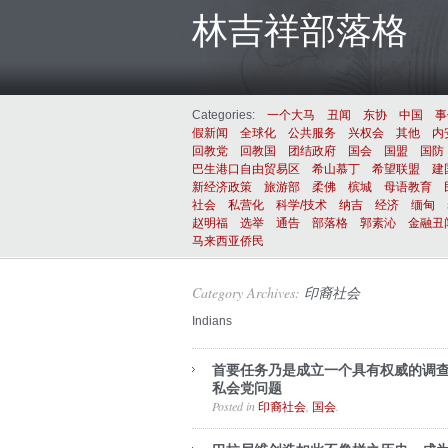
林吉祥部落格
Categories:
一个大马
丑闻
东协
中国
事
假新闻
全球化
公共服务
兴权会
其他
内
回教党
回教国
团结政府
国会
国盟
国防
巴生港口自由贸易区
希山慕丁
希望联盟
建
新经济政策
旅游部
柔佛
槟城
母语教育
社会
私营化
科学/技术
纳吉
经济
缅甸
赵明福
选举
通告
部落格
郭素沁
金融丑
马来西亚侨民
Category Archives:
印裔社会
Indians
首要任务乃是成立一个具有权威的调
私会党问题
Posted in
,
.
印裔社会
国会