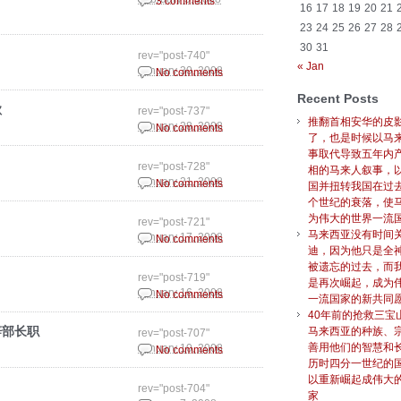
3 comments
16
17
18
19
20
21
23
24
25
26
27
28
30
31
rev="post-740"
« Jan
January 30, 2008
No comments
Recent Posts
歉
rev="post-737"
推翻首相安华的皮
January 28, 2008
No comments
了，也是时候以马
事取代导致五年内
rev="post-728"
相的马来人叙事，
January 21, 2008
No comments
国并扭转我国在过
个世纪的衰落，使
为伟大的世界一流
rev="post-721"
马来西亚没有时间
January 17, 2008
No comments
迪，因为他只是全
被遗忘的过去，而
rev="post-719"
是再次崛起，成为
January 16, 2008
No comments
一流国家的新共同
40年前的抢救三宝
辞部长职
马来西亚的种族、
rev="post-707"
善用他们的智慧和
January 10, 2008
No comments
历时四分一世纪的
以重新崛起成伟大
rev="post-704"
家