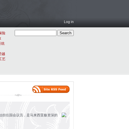
Log in
保险
教
巫统
劳越
工艺
开始担任国会议员，是马来西亚极资深的