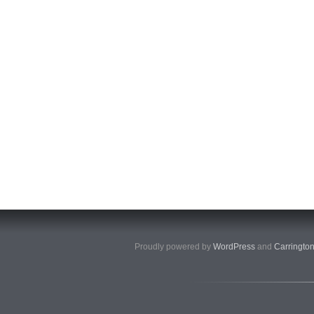
Proudly powered by
WordPress
and
Carringto