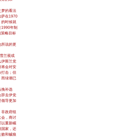
之梦的看法
萨在1970
》的时候就
1990年制
项策略目标
他所说的更
下雪兰莪或
么伊斯兰党
胜将会对安
命打击；但
，而绿潮已
马挽补选
会辞去伊党
里领导更加
、非政府组
大会，商讨
可以重新崛
级国家，还
失败和贼狼