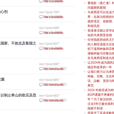
January 7, 2008
No comments
看电影《逃亡者》
问题困扰着我
强心剂
rev="post-700"
马来西亚可以在这
January 5, 2008
界：在政治前线的
No comments
揭穿谎言、假新闻
和假讯息
rev="post-699"
策谋者没能让安华
January 5, 2008
No comments
短的马来西亚首相
任何指政府由民主
反国家、不效忠及叛国之
rev="post-697"
的人都应该提出证
January 4, 2008
No comments
犯下滥用种族和宗教
灌输种族与宗教仇
在马来西亚制造仇
让2024年成为国
rev="post-686"
稳定和改革的一年
December 27, 2007
No comments
让我们努力让马来
种族、宗教、文化
吃重
rev="post-685"
话、諒解、宽容与
December 27, 2007
No comments
典范
2024 年能否成为
的2R课题不再被利
，以制止希山的欺压及恐
rev="post-683"
年？为了政治目的，
December 26, 2007
No comments
过去5年已被全面
国家不和谐
塔基尤丁应该道歉