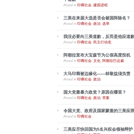
Posted in
,
.
印裔社会
建国进程
三美在来届大选是否会被国阵除名？
Posted in
,
,
.
印裔社会
政治
选举
我没必要向三美道歉，反而是他应道
Posted in
,
.
印裔社会
民主行动党
阿都拉宣布大宝森节为公假高度投机
Posted in
,
,
.
印裔社会
文化
阿都拉巴达威
大马印裔被边缘化——林敬益须负责
Posted in
,
.
印裔社会
政治
国大党最暴力政党？原因在哪里？
Posted in
,
,
.
印裔社会
政治
罪案
令国大党、政府及国家蒙羞的三美应
Posted in
.
印裔社会
三美应尽快回国为5名兴权会领袖辩护