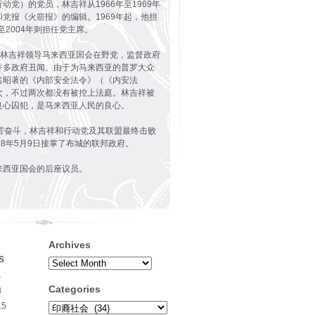
动党）的党员，林吉祥从1966年至1969年
党报《火箭报》的编辑。1969年起，他担
至2004年则担任党主席。
9年，林吉祥领导马来西亚国会在野党，监督政府
许多政府丑闻。由于为马来西亚的普罗大众
名昭著的《内部安全法令》（《内安法
次，不过两次都没有被控上法庭。林吉祥被
良心囚犯，是马来西亚人民的良心。
艰苦奋斗，林吉祥和行动党及其联盟最终击败
18年5月9日接掌了布城的联邦政府。
来西亚国会的后座议员。
Archives
S
Archives
1
Categories
8
15
Categories