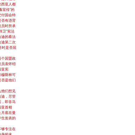
来西亚人都
毒宣传”的
交付国会特
是否有违背
议员时所承
捍卫”宪法
哈迪的看法
哈迪第二次
月时是否屈
两个国盟政
议员袁怀绍
西亚宪
来穆斯林可
是否是他们
么他们想见
哈迪，尽管
话，即非马
西亚首相
上月底在曼
学生发表的
不够专注在
自身的未