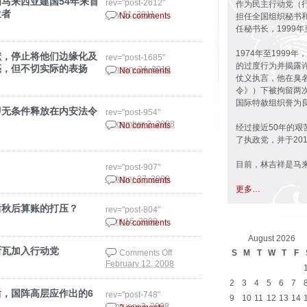
马来西亚建国54年来首
rev="post-2612"
作为民主行动党（行
位者
July 31, 2011
No comments
担任全国组织秘书和
任秘书长，1999年
1974年至199
献，停止将他们边缘化及
rev="post-1685"
的过度行为并揭露
亮，但不切实际的表扬
January 24, 2010
No comments
仗义执言，他在臭
令》）下被拘留两
国际特赦组织誉为
即无条件释放在内安法令
rev="post-954"
December 2, 2008
No comments
经过接近50年的
了执政党，并于20
目前，林吉祥是马
rev="post-907"
October 27, 2008
No comments
更多…
后秋后算账的打压？
rev="post-804"
April 16, 2008
No comments
August 2026
斯瓦加入行动党
Comments Off
S
M
T
W
T
F
February 12, 2008
on 三美威鲁似乎已开
始懵懂，只因为依斯瓦
2
3
4
5
6
7
加入行动党
，国阵高层应作出的6
rev="post-748"
9
10
11
12
13
14
February 3, 2008