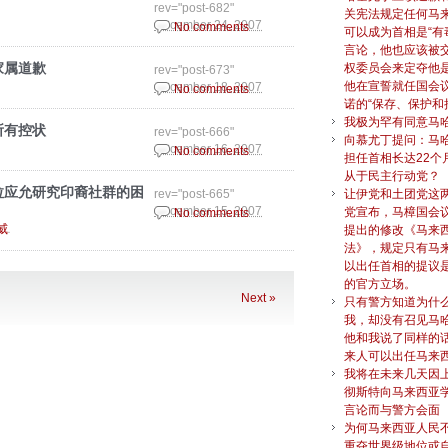
rev="post-682"
关宪法规定任何马
December 24, 2007
No comments
可以成为首相是“有
言论，他也应该被
家属道歉
权委员会来定夺他
rev="post-673"
他在宣誓就任国会
December 18, 2007
No comments
诺的“保存、保护和
我极为罕有同意马
所有控状
rev="post-666"
向慕尤丁提问：马
December 16, 2007
No comments
担任首相长达22个
从于民主行动党？
拉应允研究印裔社群的困
rev="post-665"
让伊党和土团党这
December 15, 2007
党宣布，马樟国会
No comments
.
威
提出的修改《马来
法》，规定只有马
以出任首相的提议
的官方立场。
Next »
只有警方知道为什
我，却没有召见马
他和我说了同样的
来人可以出任马来
我将在未来几天因
彻斯特向马来西亚
言论而与警方会面
为何马来西亚人民
重夺世界级地位或