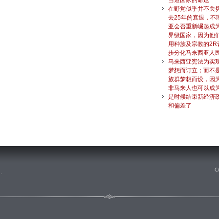
当道国家的命运
在野党似乎并不关
去25年的衰退，不
亚会否重新崛起成
界级国家，因为他
用种族及宗教的2R
步分化马来西亚人
马来西亚宪法为实
梦想而订立；而不
族群梦想而设，因
非马来人也可以成
是时候结束新经济
和偏差了
n
.