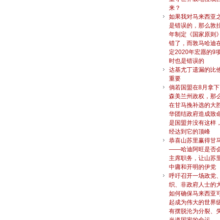
来？
如果我对马来西亚
是错误的，那么敦拉
年制定《国家原则
错了，而敦马哈迪在
定2020年宏愿的9
时也是错误的
达基尤丁遗漏的比
重要
倘若国盟在8月拿
森美兰州政权，那
在甘马挽补选的大
华团结政府造成致
是国盟并没有这样
经达到它的顶峰
恭喜山苏里赢得甘
——哈迪阿旺是否
主席职务，让山苏
中庸和开明的伊党
呼吁召开一场政党
织、非政府人士的
如何确保马来西亚
起成为伟大的世界
有摆脱沦为分裂、