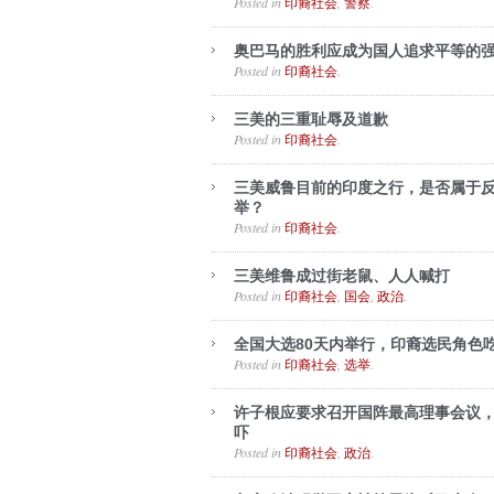
Posted in
,
.
印裔社会
警察
奥巴马的胜利应成为国人追求平等的
Posted in
.
印裔社会
三美的三重耻辱及道歉
Posted in
.
印裔社会
三美威鲁目前的印度之行，是否属于
举？
Posted in
.
印裔社会
三美维鲁成过街老鼠、人人喊打
Posted in
,
,
.
印裔社会
国会
政治
全国大选80天内举行，印裔选民角色
Posted in
,
.
印裔社会
选举
许子根应要求召开国阵最高理事会议
吓
Posted in
,
.
印裔社会
政治