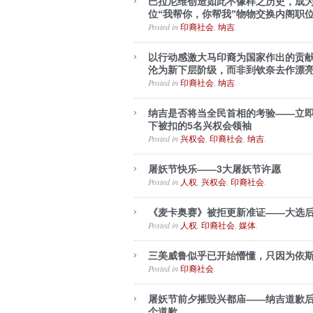
巴拉尼维创造如此不像样之历史，成为
位“我帮你，你帮我”物物交换内阁职
Posted in
,
.
印裔社会
纳吉
以行动感激大马印裔为国家作出的贡
沦为新下层阶级，而非到钦奈去作漂
Posted in
,
.
印裔社会
纳吉
纳吉是否将当全民首相的考验——立
下被扣的5名兴权会领袖
Posted in
,
,
.
兴权会
印裔社会
纳吉
屠妖节快乐——3大屠妖节许愿
Posted in
,
,
.
人权
兴权会
印裔社会
《麦卡奥赛》被拒更新准证——大选
Posted in
,
,
.
人权
印裔社会
媒体
三美威鲁似乎已开始懵懂，只因为依
Posted in
.
印裔社会
屠妖节前夕摧毁兴都庙——纳吉道歉后
个道歉