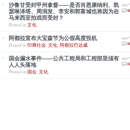
沙鲁甘受封甲州拿督——是否肖恩康纳利、凯
rev=
瑟琳泽塔、周润发、李安和郭富城也将因为在
Octo
N
马来西亚拍戏而受封？
Posted in
.
文化
阿都拉宣布大宝森节为公假高度投机
rev=
Posted in
,
,
.
Janu
N
印裔社会
文化
阿都拉巴达威
国会漏水事件——公共工程局和工程部里须有
rev=
人人头落地
May 
N
Posted in
,
.
国会
文化