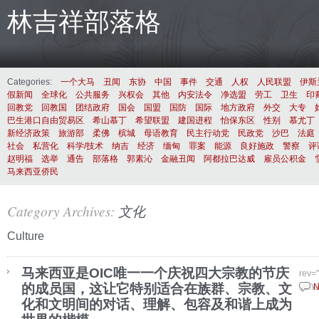
林吉祥部落格
Categories:
一个大马
丑闻
东协
中国
事件
交通
人权
人民联盟
伊斯
假新闻
全球化
公共服务
兴权会
其他
内安法令
净选盟
劳工
卫生
印
回教党
回教国
团结政府
国会
国盟
国防
国际
地方政府
外交
大专
巴生港口自由贸易区
希山慕丁
希望联盟
建国进程
怡保东区
性别
慕尤丁
新经济政策
旅游部
柔佛
槟城
母语教育
民主行动党
民政党
沙巴
法庭
社会
私营化
科学/技术
纳吉
经济
缅甸
罪案
能源
良好施政
警察
评
赵明福
选举
通告
部落格
郭素沁
金融丑闻
阿都拉巴达威
雇员公积金
马来西亚侨民
Category Archives:
文化
Culture
马来西亚是OIC唯一一个庆祝四大宗教的节庆
rev=
的成员国，这让它特别适合在族群、宗教、文
May 
N
化和文明间的对话、理解、包容及和谐上成为