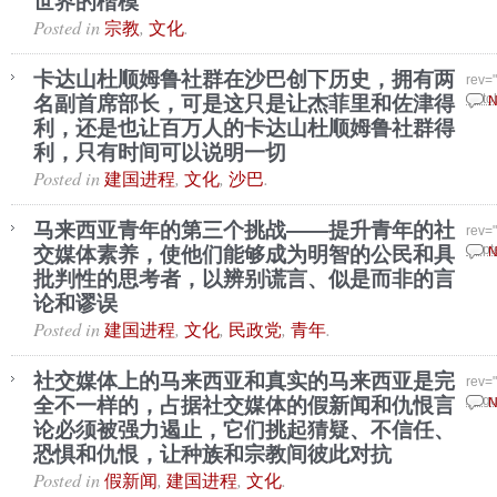
世界的楷模
Posted in
,
.
宗教
文化
卡达山杜顺姆鲁社群在沙巴创下历史，拥有两
rev=
名副首席部长，可是这只是让杰菲里和佐津得
Octo
N
利，还是也让百万人的卡达山杜顺姆鲁社群得
利，只有时间可以说明一切
Posted in
,
,
.
建国进程
文化
沙巴
马来西亚青年的第三个挑战——提升青年的社
rev=
交媒体素养，使他们能够成为明智的公民和具
Sept
N
批判性的思考者，以辨别谎言、似是而非的言
论和谬误
Posted in
,
,
,
.
建国进程
文化
民政党
青年
社交媒体上的马来西亚和真实的马来西亚是完
rev=
全不一样的，占据社交媒体的假新闻和仇恨言
Augu
N
论必须被强力遏止，它们挑起猜疑、不信任、
恐惧和仇恨，让种族和宗教间彼此对抗
Posted in
,
,
.
假新闻
建国进程
文化