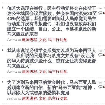
倘若大选现在举行，民主行动党将会在依斯干
rev=
达公主城国会议席落败，并会在国内流失30至
Augu
N
40%的选票，我们需要时间让人民察觉到民主
行动党并没有背叛他们，我们也没有放弃我们
建立一个团结、自由、公正、卓越和廉政的新
马来西亚的宗旨
Posted in
,
,
.
建国进程
文化
民主行动党
我从未说过必须学会爪夷文以成为马来西亚人
rev=
——我所说的只是学习爪夷文并没有“没让我
Augu
N
的华人特质减少些什么，或许还让我变得更像
马来西亚人”
Posted in
,
,
.
建国进程
文化
民主行动党
为了达到马来西亚的黄金时代，马来西亚人民
rev=
必须建立新的自信、新的“马来西亚能”精神，
Augu
N
以驱除人为或想象的恐惧和魔鬼
Posted in
,
,
.
建国进程
文化
民主行动党