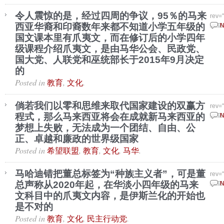
令人震惊的是，经过四周的争议，95％的马来
rev=
西亚华裔和印裔数年来都不知道小学五年级的
Augu
N
国文课本里有爪夷文，而在修订后的小学四年
级课程介绍爪夷文，是由马华公会、民政党、
国大党、人联党和巫统部长于2015年9月决定
的
Posted in
,
.
教育
文化
倘若我们以零和思维来取代国家建设的双赢方
rev=
程式，那么马来西亚将会在成就新马来西亚的
Augu
N
梦想上失败，无法成为一个团结、自由、公
正、卓越和廉政的世界级国家
Posted in
,
,
,
.
希望联盟
教育
文化
马华
马哈迪错把董总标签为“种族主义者”，可是董
rev=
总声称从2020年起，在华淡小四年级的马来
Augu
N
文科目中的爪夷文内容，是伊斯兰化的开始也
是不对的
Posted in
,
,
.
教育
文化
民主行动党