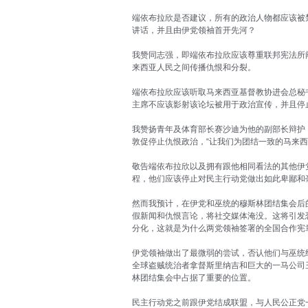
端依布拉欣是否建议，所有的政治人物都应该被
讲话，并且由伊党领袖首开先河？
我赞同志强，即端依布拉欣应该尊重联邦宪法所
来西亚人民之间传播仇恨和分裂。
端依布拉欣应该听取马来西亚基督教协进会总秘书赫尔
主席不应该影射该论坛被用于政治宣传，并且停
我赞扬青年及体育部长赛沙迪为他的副部长辩护
敦促停止仇恨政治，“让我们为团结一致的马来西
敬告端依布拉欣以及拥有跟他相同看法的其他伊
程，他们应该停止对民主行动党做出如此卑鄙和
然而我预计，在伊党和巫统的穆斯林团结集会后
假新闻和仇恨言论，将社交媒体淹没。这将引发
分化，这就是为什么两党领袖签署的全国合作宪
伊党领袖做出了最微弱的尝试，否认他们与巫统
全球盗贼统治者拿督斯里纳吉和巨大的一马公司
林团结集会中占据了重要的位置。
民主行动党之前跟伊党结成联盟，与人民公正党一