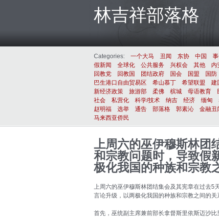
林吉祥部落格
Categories:
一个大马
丑闻
东协
中国
事
假新闻
全球化
公共服务
兴权会
其他
内
回教党
回教国
团结政府
国会
国盟
国防
巴生港口自由贸易区
希山慕丁
希望联盟
建
新经济政策
旅游部
柔佛
槟城
母语教育
社会
私营化
科学/技术
纳吉
经济
缅甸
赵明福
选举
通告
部落格
郭素沁
金融丑
马来西亚侨民
上周六的巫伊穆斯林团
和宗教问题时，导致假
极化我国的种族和宗教
上周六的巫伊穆斯林团结集会及其宪章在过去5
言论升级，以两极化我国的种族和宗教之间的关
首先，巫统副主席兼前部长拿督斯里依斯迈沙比