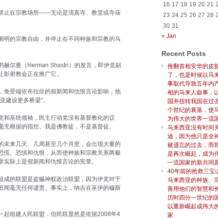
16
17
18
19
20
21
禁止在宗教场所——无论是清真寺、教堂或寺庙
23
24
25
26
27
28
30
31
« Jan
阐明的宗教自由，并停止在不同种族和宗教的马
Recent Posts
曼（Herman Shastri）的发言，即伊党副
推翻首相安华的皮
止影射教会正在推广它。
了，也是时候以马
事取代导致五年内
，免受端依布拉欣的假新闻和仇恨言论影响，他
相的马来人叙事，
亚建设更多桥梁”。
国并扭转我国在过
个世纪的衰落，使
党和巫统领袖，民主行动党没有基督教化的议
为伟大的世界一流
毫无根据的指控。我是佛教徒，不是基督徒。
马来西亚没有时间
迪，因为他只是全
的未来几天、几周甚至几个月里，会出现大量的
被遗忘的过去，而
恐慌、恐惧和仇恨，从而使种族和宗教关系两极
是再次崛起，成为
章实际上是假新闻和仇恨言论的宪章。
一流国家的新共同
40年前的抢救三宝
组成的联盟是盗贼神权政治联盟，因为伊党对于
马来西亚的种族、
丑闻毫无任何谴责。事实上，纳吉在巫伊的穆斯
善用他们的智慧和
历时四分一世纪的
以重新崛起成伟大
起组建人民联盟，但民联显然是依据2008年4
家