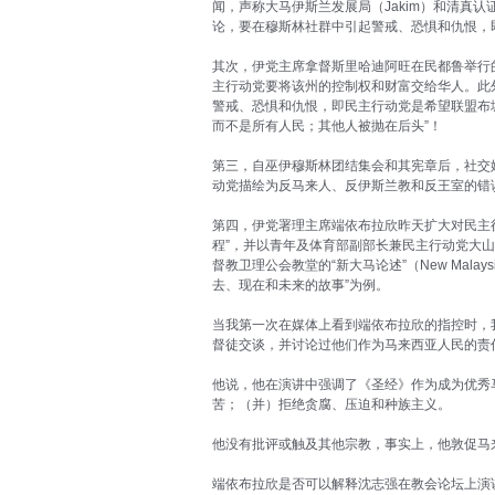
闻，声称大马伊斯兰发展局（Jakim）和清真
论，要在穆斯林社群中引起警戒、恐惧和仇恨，
其次，伊党主席拿督斯里哈迪阿旺在民都鲁举行
主行动党要将该州的控制权和财富交给华人。此
警戒、恐惧和仇恨，即民主行动党是希望联盟布城
而不是所有人民；其他人被抛在后头”！
第三，自巫伊穆斯林团结集会和其宪章后，社交
动党描绘为反马来人、反伊斯兰教和反王室的错
第四，伊党署理主席端依布拉欣昨天扩大对民主
程”，并以青年及体育部副部长兼民主行动党大
督教卫理公会教堂的“新大马论述”（New Malaysi
去、现在和未来的故事”为例。
当我第一次在媒体上看到端依布拉欣的指控时，
督徒交谈，并讨论过他们作为马来西亚人民的责
他说，他在演讲中强调了《圣经》作为成为优秀
苦；（并）拒绝贪腐、压迫和种族主义。
他没有批评或触及其他宗教，事实上，他敦促马
端依布拉欣是否可以解释沈志强在教会论坛上演