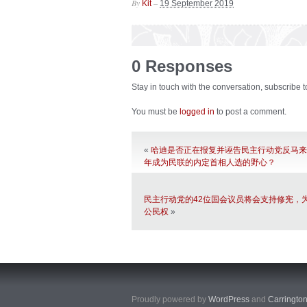
By
–
Kit
19 September 2019
0 Responses
Stay in touch with the conversation, subscribe 
You must be
logged in
to post a comment.
«
哈迪是否正在报复并诬告民主行动党反马来
年成为民联的内定首相人选的野心？
民主行动党的42位国会议员将会支持修宪，
公民权
»
Proudly powered by
WordPress
and
Carringto