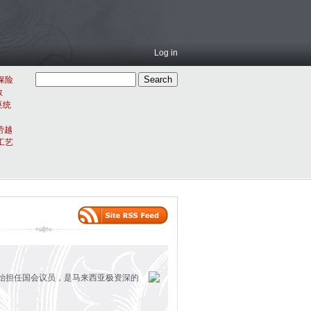
Log in
保险
教
巫统
劳越
工艺
开始担任国会议员，是马来西亚极资深的