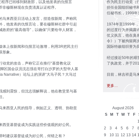
认证程序已转移到财政部，以及他发表的仇恨言
作为民主行动党（行
即非穆斯林现在负责清真认证程序。
担任全国组织秘书和
任秘书长，1999年
的马来西亚日活动上发言，捏造假新闻，声称民
外，他发表的仇恨言论，要在穆斯林社群中引起
1974年至199
政府的“最高领导”，以确保“只要给华人财富，
的过度行为并揭露
仗义执言，他在臭
令》）下被拘留两
媒体上假新闻和仇恨言论激增，利用3R把民主行
国际特赦组织誉为
误形象。
经过接近50年的
行动党的攻击，声称它正在推行“基督教化议
了执政党，并于20
山脚区国会议员沈志强在哥打白沙罗的大型华人基
a Narrative）论坛上的演讲“大马子民？大马过
目前，林吉祥是马
更多…
我感到震惊，但沈志强解释说，他在教堂里与基
任。
马来西亚人民的指导，例如正义、透明、协助贫
August 2026
S
M
T
W
T
F
来西亚基督徒成为实践这些价值观的好公民。
2
3
4
5
6
7
9
10
11
12
13
14
讲时建议基督徒成为好公民，何错之有？