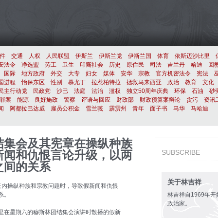
件
交通
人权
人民联盟
伊斯兰
伊斯兰党
伊斯兰国
体育
依斯迈沙比里
安法令
净选盟
劳工
卫生
印裔社会
历史
原住民
司法
吉兰丹
哈迪
回
国际
地方政府
外交
大专
妇女
媒体
安华
宗教
官方机密法令
宪法
国进程
怡保东区
性别
慕尤丁
拉惹柏特拉
拯救马来西亚
政治
教育
文化
民主行动党
民政党
沙巴
法庭
法治
滥权
独立50周年庆典
环保
石油
砂
罪案
能源
良好施政
警察
评语与回应
财政部
财政预算案辩论
贪污
资讯
闻
阿都拉巴达威
雇员公积金
雪兰莪
霹雳州
青年
面子书
马华
马哈迪
结集会及其宪章在操纵种族
新闻和仇恨言论升级，以两
SUBSCRIBE
之间的关系
关于林吉祥
天内操纵种族和宗教问题时，导致假新闻和仇恨
系。
林吉祥自1969年
政治家。
里在星期六的穆斯林团结集会演讲时散播的假新