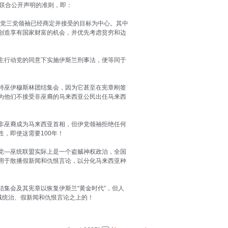
袖联合公开声明的准则，即：
伊党三党领袖已经商定并接受的目标为中心。其中
创造享有国家财富的机会，并优先考虑贫穷和边
主行动党的同意下实施伊斯兰刑事法，便等同于
持巫伊穆斯林团结集会，因为它甚至在宪章刚签
为他们不接受非巫裔的马来西亚公民出任马来西
非巫裔成为马来西亚首相，但伊党领袖拒绝任何
，即使这需要100年！
党—巫统联盟实际上是一个盗贼神权政治，全国
用于散播假新闻和仇恨言论，以分化马来西亚种
集会及其宪章以恢复伊斯兰“黄金时代”，但人
贼统治、假新闻和仇恨言论之上的！