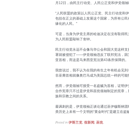
月12日，由民主行动党、人民公正党和伊党领
“人民联盟的政策以人民公正党、民主行动党和
包括在正义的基础上发展这个国家，为所有公民
缘化的人民。”
可是，当身为伊党主席的哈迪决定在没有取得民
为人民联盟敲响了丧钟。
民主行动党永远不会像马华公会和国大党这样支
署就被侵犯了——伊党领袖违反了联邦宪法，因
亚首相，而这是马来西亚宪法第43条所保障的。
我曾说过，我不认为在我的有生之年有机会见到
非巫裔首相就像奥巴马成为美国总统一样的可能性
然而，伊党领袖可接受一名盗贼为首相，证明伊
合作宪章只不过是伊党和巫统领袖制定的宪章，
族和宗教之间的关系。
最讽刺的是，伊党领袖正谈论通过巫伊穆斯林团结
类历史上未有一个文明的“黄金时代”是建立在盗
Posted in
,
,
.
伊斯兰党
假新闻
巫统