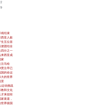
22
29
影戏结束
来西亚人叙
产生五位首
以便团结全
去四分之一
马来西亚成
国家
关注马哈
神贯注早已
我国的命运
伟大的世界
愿景
山运动挑战
宗教和文化
长才来扭转
国家衰退，
的世界级国