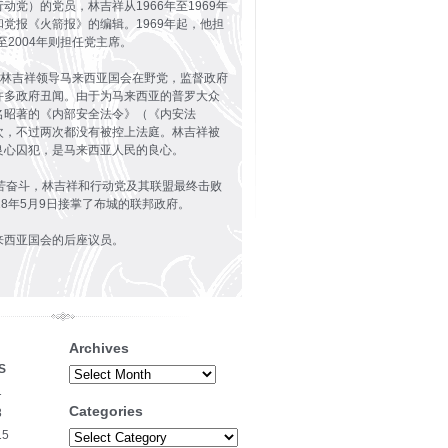
动党）的党员，林吉祥从1966年至1969年
党报《火箭报》的编辑。1969年起，他担
至2004年则担任党主席。
9年，林吉祥领导马来西亚国会在野党，监督政府
许多政府丑闻。由于为马来西亚的普罗大众
名昭著的《内部安全法令》（《内安法
次，不过两次都没有被控上法庭。林吉祥被
良心囚犯，是马来西亚人民的良心。
艰苦奋斗，林吉祥和行动党及其联盟最终击败
18年5月9日接掌了布城的联邦政府。
来西亚国会的后座议员。
Archives
S
Archives
1
Categories
8
15
Categories