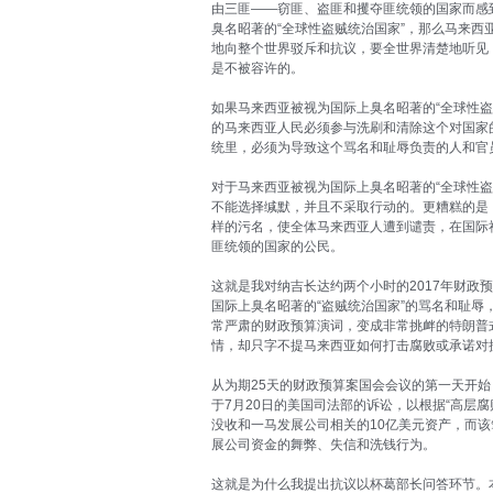
由三匪——窃匪、盗匪和攫夺匪统领的国家而感
臭名昭著的“全球性盗贼统治国家”，那么马来西
地向整个世界驳斥和抗议，要全世界清楚地听见
是不被容许的。
如果马来西亚被视为国际上臭名昭著的“全球性盗
的马来西亚人民必须参与洗刷和清除这个对国家
统里，必须为导致这个骂名和耻辱负责的人和官
对于马来西亚被视为国际上臭名昭著的“全球性盗
不能选择缄默，并且不采取行动的。更糟糕的是
样的污名，使全体马来西亚人遭到谴责，在国际
匪统领的国家的公民。
这就是我对纳吉长达约两个小时的2017年财政
国际上臭名昭著的“盗贼统治国家”的骂名和耻辱
常严肃的财政预算演词，变成非常挑衅的特朗普
情，却只字不提马来西亚如何打击腐败或承诺对
从为期25天的财政预算案国会会议的第一天开
于7月20日的美国司法部的诉讼，以根据“高层腐
没收和一马发展公司相关的10亿美元资产，而该
展公司资金的舞弊、失信和洗钱行为。
这就是为什么我提出抗议以杯葛部长问答环节。