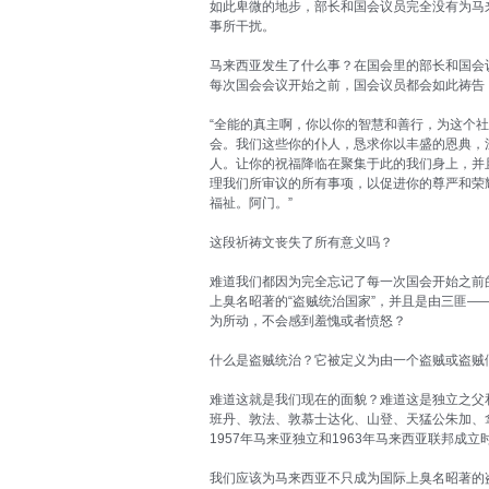
如此卑微的地步，部长和国会议员完全没有为马
事所干扰。
马来西亚发生了什么事？在国会里的部长和国会
每次国会会议开始之前，国会议员都会如此祷告
“全能的真主啊，你以你的智慧和善行，为这个
会。我们这些你的仆人，恳求你以丰盛的恩典，
人。让你的祝福降临在聚集于此的我们身上，并
理我们所审议的所有事项，以促进你的尊严和荣
福祉。阿门。”
这段祈祷文丧失了所有意义吗？
难道我们都因为完全忘记了每一次国会开始之前
上臭名昭著的“盗贼统治国家”，并且是由三匪—
为所动，不会感到羞愧或者愤怒？
什么是盗贼统治？它被定义为由一个盗贼或盗贼
难道这就是我们现在的面貌？难道这是独立之父
班丹、敦法、敦慕士达化、山登、天猛公朱加、
1957年马来亚独立和1963年马来西亚联邦成
我们应该为马来西亚不只成为国际上臭名昭著的