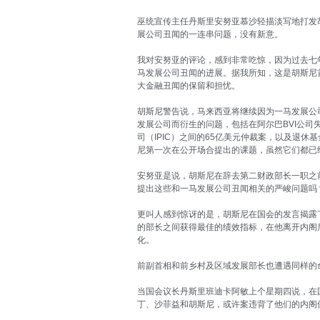
巫统宣传主任丹斯里安努亚慕沙轻描淡写地打发
展公司丑闻的一连串问题，没有新意。
我对安努亚的评论，感到非常吃惊，因为过去七
马发展公司丑闻的进展。据我所知，这是胡斯尼
大金融丑闻的保留和担忧。
胡斯尼警告说，马来西亚将继续因为一马发展公
发展公司而衍生的问题，包括在阿尔巴BVI公司
司（IPIC）之间的65亿美元仲裁案，以及退休
尼第一次在公开场合提出的课题，虽然它们都已
安努亚是说，胡斯尼在辞去第二财政部长一职之
提出这些和一马发展公司丑闻相关的严峻问题吗
更叫人感到惊讶的是，胡斯尼在国会的发言揭露
的部长之间获得最佳的绩效指标，在他离开内阁
化。
前副首相和前乡村及区域发展部长也遭遇同样的
当国会议长丹斯里班迪卡阿敏上个星期四说，在国
丁、沙菲益和胡斯尼，或许案违背了他们的内阁