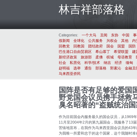
林吉祥部落格
Categories:
一个大马
丑闻
东协
中国
事
假新闻
全球化
公共服务
兴权会
其他
内
回教党
回教国
团结政府
国会
国盟
国防
巴生港口自由贸易区
希山慕丁
希望联盟
建
新经济政策
旅游部
柔佛
槟城
母语教育
社会
私营化
科学/技术
纳吉
经济
缅甸
赵明福
选举
通告
部落格
郭素沁
金融丑
马来西亚侨民
国阵是否有足够的爱国
野党国会议员携手拯救
臭名昭著的“盗贼统治国
作为目前国会内服务最久的国会议员，从1969年
11月至2004年2月的第九届国会，我服务了1
苦恼地宣布，在我作为马来西亚国会议员的43
为我唯一所爱和忠于的这个国家，这个我随时准