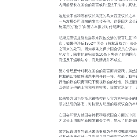
内阁前部长在国会的发言或许违法了法律，真让
这是最不当和没有议长风范的马来西亚议长之举
一马发展公司丑闻的发言传召他。这是因为议长
统雇用的“枪手”向警方举报以对付胡斯尼。
胡斯尼应该提醒被委派来跟他交涉的警官注意19
官，如果他违反1952年国会（特权及权力）法
之而来的处罚。因为该条文保护国会议员在议会
的发言，除非他在宪法第10条下失去了他的国
而违反了煽动法令，而此情况并不成立。
警方曾经想针对我在国会的发言而调查我，虽然
控权的四项敏感课题中的任何一项。然而，我告
行他的议会职责而犯下藐视议会的过错。我提醒他
回去请示他的上司和总检察署。该警官退缩了，
如果警方因为胡斯尼被指控违反官方机密法令的
须以法院的姿态，对抗警方明显的藐视议会的举
在国会和警方就国会特权和藐视国会方面的冲突
为议长上周四的新闻发布会文告，显示了他是偏
警方应该调查导致马来西亚成为全球盗贼统治国