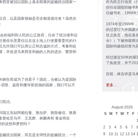
来西亚被冠以国际上臭名昭著的盗贼统治国家一
作为民主行动党（行
担任全国组织秘书和
任秘书长，1999年
议员，以及国家领袖是否全都道德沦丧？虽然在
：
1974年至199
的过度行为并揭露
社会的福利和人民的公正政府，任命了统治者和议
仗义执言，他在臭
注视你乐意委任以在这土地上行使重要委托的仆
令》）下被拘留两
且允许我们可以用公正和忠诚的方式，考量和处
国际特赦组织誉为
耀，并促进马来西亚和她的人民的进步、繁荣和
经过接近50年的
了执政党，并于20
目前，林吉祥是马
的祷告而成为了伪君子？因此，当被认为是国际
—窃匪、盗匪和攫夺匪统领的国家，我们可以不
更多…
们统治。
August 2026
和国父东姑阿都拉曼、敦拉萨、敦陈修信、敦善
S
M
T
W
T
F
拿督哈芝乌平、王其辉、林鹏寿和 黄金明在
立时的设想和梦想吗？
2
3
4
5
6
7
9
10
11
12
13
14
盗贼统治国家，而且是全球性的盗贼统治，一个