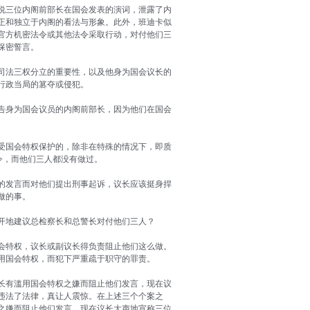
说三位内阁前部长在国会发表的演词，泄露了内
正和独立于内阁的看法与形象。此外，班迪卡似
官方机密法令或其他法令采取行动，对付他们三
保密誓言。
司法三权分立的重要性，以及他身为国会议长的
行政当局的篡夺或侵犯。
告身为国会议员的内阁前部长，因为他们在国会
受国会特权保护的，除非在特殊的情况下，即质
令，而他们三人都没有做过。
的发言而对他们提出刑事起诉，议长应该挺身捍
做的事。
开地建议总检察长和总警长对付他们三人？
会特权，议长或副议长得负责阻止他们这么做。
用国会特权，而犯下严重疏于职守的罪责。
长有滥用国会特权之嫌而阻止他们发言，现在议
违法了法律，真让人震惊。在上述三个个案之
之嫌而阻止他们发言，现在议长大声地宣称三位