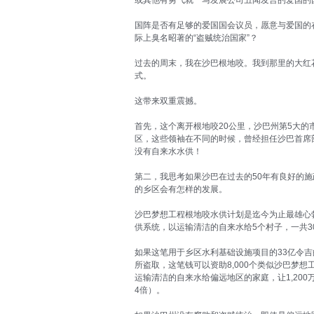
或其他有勇气就一马发展公司丑闻发言的爱国的
国阵是否有足够的爱国国会议员，愿意与爱国的
际上臭名昭著的“盗贼统治国家”？
过去的周末，我在沙巴根地咬。我到那里的大红
式。
这带来双重震撼。
首先，这个离开根地咬20公里，沙巴州第5大的
区，这些领袖在不同的时候，曾经担任沙巴首席部
没有自来水水供！
第二，我思考如果沙巴在过去的50年有良好的施
的乡区会有怎样的发展。
沙巴梦想工程根地咬水供计划是迄今为止最雄心勃
供系统，以运输清洁的自来水给5个村子，一共30
如果这笔用于乡区水利基础设施项目的33亿令吉
所盗取，这笔钱可以资助8,000个类似沙巴梦
运输清洁的自来水给偏远地区的家庭，让1,200万
4倍）。