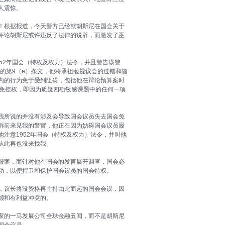
人震惊。
！根据报道，今天警方已经就胡斯尼在国会关于
评论胡斯尼或许违反了法律的说辞，而激发了巫
52年国会（特权及权力）法令，并且警告该警
令的第9（e）条文，他将承担藐视议会的过错和随
内的行为免于受到阻碍，包括他在辩论预算案时
会免控权，即因为质疑四项敏感课题中的任何一项
我所说的并没有涉及会导致国会议员失去国会免
诉前来见我的警官，他正在因为妨碍国会议员履
注意1952年国会（特权及权力）法令，并叫他
从此再也没来找我。
报案，而针对他在国会的发言展开调查，国会必
动，以便捍卫和保护国会议员的国会特权。
，议长将没资格再主持由此而起的国会会议，因
颇和有利益冲突的。
家的一马发展公司全球金融丑闻，而不是胡斯尼