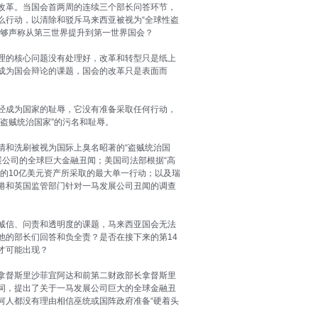
改革。当国会首两周的连续三个部长问答环节，
么行动，以清除和驳斥马来西亚被视为“全球性盗
能够声称从第三世界提升到第一世界国会？
理的核心问题没有处理好，改革和转型只是纸上
成为国会辩论的课题，国会的改革只是表面而
经成为国家的耻辱，它没有准备采取任何行动，
盗贼统治国家”的污名和耻辱。
清和洗刷被视为国际上臭名昭著的“盗贼统治国
展公司的全球巨大金融丑闻；美国司法部根据“高
的10亿美元资产所采取的最大单一行动；以及瑞
港和英国监管部门针对一马发展公司丑闻的调查
诚信、问责和透明度的课题，马来西亚国会无法
他的部长们回答和负全责？是否在接下来的第14
才可能出现？
拿督斯里沙菲宜阿达和前第二财政部长拿督斯里
词，提出了关于一马发展公司巨大的全球金融丑
何人都没有理由相信巫统或国阵政府准备“硬着头