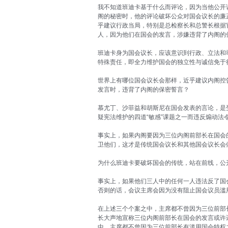
我不知道班迪卡基于什么而评论，因为当他公开
阁的秘密时，他的评论破坏公众对国会议长的廉
乎建议行政当局，特别是总检察长和总警长根据
人，因为他们在国会的发言，涉嫌违背了内阁的
班迪卡身为国会议长，应该意识到行政、立法和
特殊责任，即全力维护国会的独立性与诚信免于
世界上有哪位国会议长会那样，近乎建议内阁控
发言时，违背了内阁的保密誓言？
慕尤丁、沙菲益和胡斯尼在国会发表的言论，是
疑宪法维护的四道“敏感”课题之一而违反煽动法
事实上，如果内阁要因为三位内阁前部长在国会
卫他们，这才是传统国会议长和其他国会议长会
为什么班迪卡要破坏国会的传统，站在前线，公
事实上，如果他们三人中的任何一人违法反了国
否则的话，会议主席会因为没有阻止国会议员滥
在上述三个个案之中，主席都不曾因为三位前部
长大声地宣称三位内阁前部长在国会的发言或许
中，主席都不曾因为三位前部长有滥用国会特权