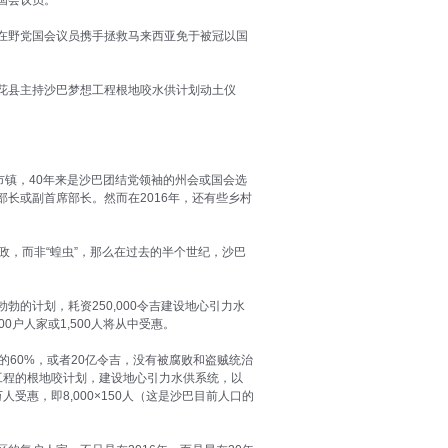
国会议员。
在野党国会议员携手拯救马来西亚免于被冠以国
花县主持沙巴梦想工程根地咬水供计划动土仪
市镇，40年来是沙巴团结党领袖的州会或国会选
长或副首席部长。然而在2016年，还有些乡村
政，而非“蝗虫”，那么在过去的半个世纪，沙巴
勃的计划，耗资250,000令吉建设地心引力水
0户人家或1,500人将从中受惠。
的60%，或者20亿令吉，没有被腐败和盗贼统治
想工程的根地咬计划，建设地心引力水供系统，以
人受惠，即8,000×150人（这是沙巴目前人口的