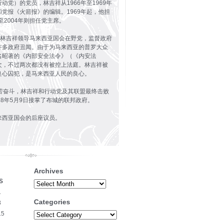
动党）的党员，林吉祥从1966年至1969年
党报《火箭报》的编辑。1969年起，他担
至2004年则担任党主席。
9年，林吉祥领导马来西亚国会在野党，监督政府
许多政府丑闻。由于为马来西亚的普罗大众
名昭著的《内部安全法令》（《内安法
次，不过两次都没有被控上法庭。林吉祥被
良心囚犯，是马来西亚人民的良心。
艰苦奋斗，林吉祥和行动党及其联盟最终击败
18年5月9日接掌了布城的联邦政府。
来西亚国会的后座议员。
Archives
S
Archives
1
Categories
8
15
Categories