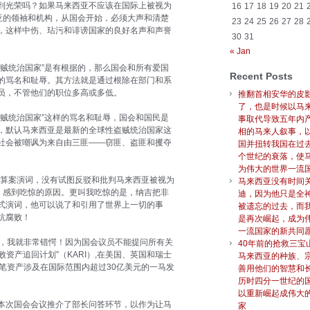
到光荣吗？如果马来西亚不应该在国际上被视为
16
17
18
19
20
21
亚的领袖和机构，从国会开始，必须大声和清楚
23
24
25
26
27
28
，这样中伤、玷污和诽谤国家的良好名声和声誉
30
31
« Jan
贼统治国家”是有根据的，那么国会和所有爱国
Recent Posts
的骂名和耻辱。其方法就是通过根除在部门和系
员，不管他们的职位多高或多低。
推翻首相安华的皮
了，也是时候以马
贼统治国家”这样的骂名和耻辱，国会和国民是
事取代导致五年内
，默认马来西亚是最新的全球性盗贼统治国家这
相的马来人叙事，
社会被嘲讽为来自由三匪——窃匪、盗匪和攫夺
国并扭转我国在过
个世纪的衰落，使
为伟大的世界一流
预算案演词，没有试图反驳和批判马来西亚被视为
马来西亚没有时间
，感到吃惊的原因。更叫我吃惊的是，纳吉把非
迪，因为他只是全
式演词，他可以说了和引用了世界上一切的事
被遗忘的过去，而
抗腐败！
是再次崛起，成为
一流国家的新共同
始，我就非常错愕！因为国会议员不能提问所有关
40年前的抢救三宝
败资产追回计划”（KARI）,在美国、英国和瑞士
马来西亚的种族、
笔资产涉及在国际范围内超过30亿美元的一马发
善用他们的智慧和
历时四分一世纪的
以重新崛起成伟大
本次国会会议推介了部长问答环节，以作为让马
家