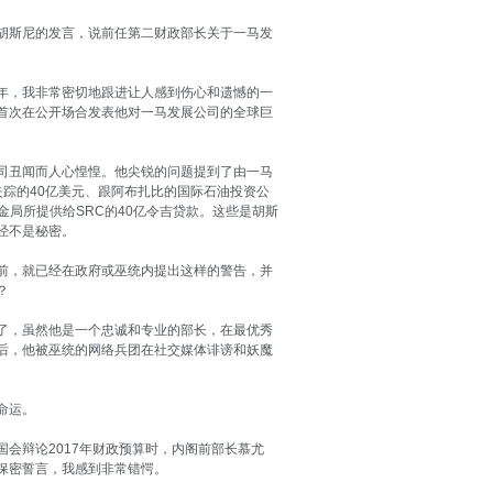
胡斯尼的发言，说前任第二财政部长关于一马发
年，我非常密切地跟进让人感到伤心和遗憾的一
首次在公开场合发表他对一马发展公司的全球巨
司丑闻而人心惶惶。他尖锐的问题提到了由一马
失踪的40亿美元、跟阿布扎比的国际石油投资公
基金局所提供给SRC的40亿令吉贷款。这些是胡斯
经不是秘密。
前，就已经在政府或巫统内提出这样的警告，并
？
了，虽然他是一个忠诚和专业的部长，在最优秀
后，他被巫统的网络兵团在社交媒体诽谤和妖魔
命运。
会辩论2017年财政预算时，内阁前部长慕尤
保密誓言，我感到非常错愕。