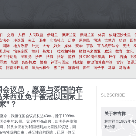
件
交通
人权
人民联盟
伊斯兰
伊斯兰党
伊斯兰国
体育
依斯迈沙比里
安法令
净选盟
劳工
卫生
印裔社会
历史
原住民
司法
吉兰丹
哈迪
回
国际
地方政府
外交
大专
妇女
媒体
安华
宗教
官方机密法令
宪法
国进程
怡保东区
性别
慕尤丁
拉惹柏特拉
拯救马来西亚
政治
教育
文化
民主行动党
民政党
沙巴
法庭
法治
滥权
独立50周年庆典
环保
石油
砂
罪案
能源
良好施政
警察
评语与回应
财政部
财政预算案辩论
贪污
资讯
闻
阿都拉巴达威
雇员公积金
雪兰莪
霹雳州
青年
面子书
马华
马哈迪
国会议员，愿意与爱国的在
马来西亚免于被冠以国际上
SUBSCRIBE
家”？
关于林吉祥
至今，我担任国会议员长达43年，除了1999年
3届国会中的10届。我没有丝毫高兴，却满是创伤和
林吉祥自1969年
年间，我从来没有为我国感到如此羞愧和愤怒，因
政治家。
备牺牲我的自由，甚至性命的国家，已经下降至