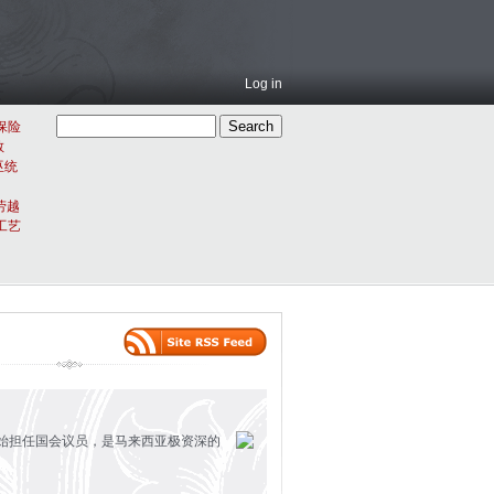
Log in
保险
教
巫统
劳越
工艺
开始担任国会议员，是马来西亚极资深的