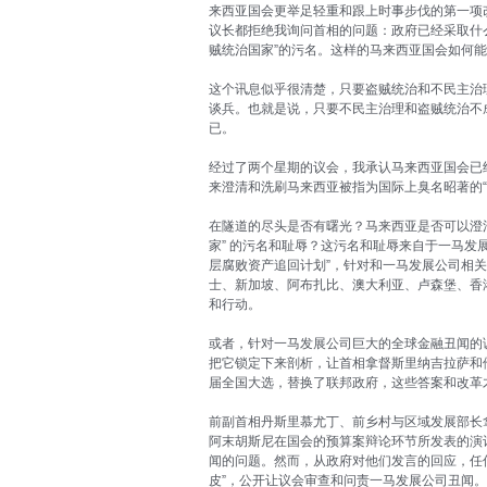
来西亚国会更举足轻重和跟上时事步伐的第一项
议长都拒绝我询问首相的问题：政府已经采取什
贼统治国家”的污名。这样的马来西亚国会如何
这个讯息似乎很清楚，只要盗贼统治和不民主治
谈兵。也就是说，只要不民主治理和盗贼统治不
已。
经过了两个星期的议会，我承认马来西亚国会已
来澄清和洗刷马来西亚被指为国际上臭名昭著的“
在隧道的尽头是否有曙光？马来西亚是否可以澄
家” 的污名和耻辱？这污名和耻辱来自于一马发
层腐败资产追回计划”，针对和一马发展公司相关
士、新加坡、阿布扎比、澳大利亚、卢森堡、香
和行动。
或者，针对一马发展公司巨大的全球金融丑闻的
把它锁定下来剖析，让首相拿督斯里纳吉拉萨和
届全国大选，替换了联邦政府，这些答案和改革
前副首相丹斯里慕尤丁、前乡村与区域发展部长
阿末胡斯尼在国会的预算案辩论环节所发表的演
闻的问题。然而，从政府对他们发言的回应，任
皮”，公开让议会审查和问责一马发展公司丑闻。