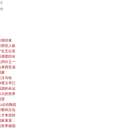
22
29
影戏结束
来西亚人叙
产生五位首
以便团结全
去四分之一
马来西亚成
国家
关注马哈
神贯注早已
我国的命运
伟大的世界
愿景
山运动挑战
宗教和文化
长才来扭转
国家衰退，
的世界级国