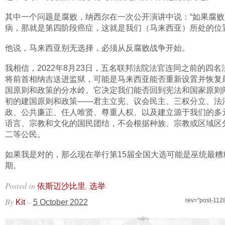
其中一个问题是腐败，纳西尔在一次公开演讲中说：“如果腐
病，那就是第四阶段癌症，这就是我们（马来西亚）所处的位置
他说，马来西亚别无选择，必须从反腐败战争开始。
我相信，2022年8月23日，五名联邦法院法官连同之前的四名
将前首相纳吉送进监狱，可能是马来西亚能否重新设置并恢复
国原则和政策的分水岭。它决定我们能否回到宪法和国家原则
初的建国原则和政策——君主立宪、议会民主、三权分立、法
政、公共廉正、任人唯贤、尊重人权、以及建立源于我们的多
语言、宗教和文化的国民团结，不会根据种族、宗教或区域区
二等公民。
如果我是对的，那么现在举行第15届全国大选可能是巫统最糟
期。
Posted in
,
.
依斯迈沙比里
选举
By
–
rev="post-112
Kit
5 October 2022