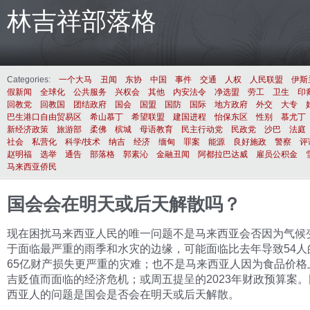
林吉祥部落格
Categories:
一个大马
丑闻
东协
中国
事件
交通
人权
人民联盟
伊斯
假新闻
全球化
公共服务
兴权会
其他
内安法令
净选盟
劳工
卫生
印
回教党
回教国
团结政府
国会
国盟
国防
国际
地方政府
外交
大专
巴生港口自由贸易区
希山慕丁
希望联盟
建国进程
怡保东区
性别
慕尤丁
新经济政策
旅游部
柔佛
槟城
母语教育
民主行动党
民政党
沙巴
法庭
社会
私营化
科学/技术
纳吉
经济
缅甸
罪案
能源
良好施政
警察
评
赵明福
选举
通告
部落格
郭素沁
金融丑闻
阿都拉巴达威
雇员公积金
马来西亚侨民
国会会在明天或后天解散吗？
现在困扰马来西亚人民的唯一问题不是马来西亚会否因为气候
于面临最严重的雨季和水灾的边缘，可能面临比去年导致54人
65亿财产损失更严重的灾难；也不是马来西亚人因为食品价格
吉贬值而面临的经济危机；或周五提呈的2023年财政预算案
西亚人的问题是国会是否会在明天或后天解散。