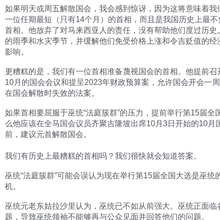
如果明天或周五解散国会，我会感到惊讶，因为这将意味着我
一位任期最短（只有14个月）的首相，而且是我国历史上最不
首相。他放弃了对马来西亚人的责任，没有帮助他们度过历史
的雨季和水灾季节，并缓解他们免受价格上涨和令吉贬值的经
影响。
更糟糕的是，我们有一位首相准备蔑视国会的首相。他提前召开
10月的国会会议和提呈2023年财政预算案，允许国会开会一
在国会解散时失效的法案。
如果首相要屈服于巫统“法庭簇群”的压力，提前举行第15届全
么他应该在全马国会议员齐聚吉隆坡出席10月3日开始的10月
前，建议元首解散国会。
我们有历史上最糟糕的首相吗？我们很快就会知道答案。
巫统“法庭簇群”可能会误认为现在举行第15届全国大选是巫统
机。
巫统元老东姑拉沙里认为，巫统已不如从前强大。巫统正面临
题，导致巫统领袖不能够再与公众见面并回答他们的问题。