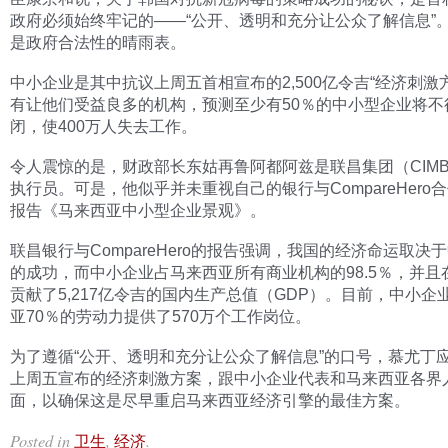
政府必须始终牢记的——“公开、透明和充分让公众了解信息”
是政府合法性的晴雨表。
中小企业是其中抗议上周五首相宣布的2,500亿令吉“经济刺激
有让他们受益良多的机构，预测至少有50％的中小型企业将不
闭，使400万人失去工作。
令人震惊的是，财政部长东姑再鲁阿都阿兹是联昌集团（CIM
执行员。可是，他似乎并未重视自己的银行与CompareHero
报告《马来西亚中小型企业景观》。
联昌银行与CompareHero的报告强调，我国的经济命运取决
的成功，而中小企业占马来西亚所有商业机构的98.5％，并且在
贡献了5,217亿令吉的国内生产总值（GDP）。目前，中小企
亚70％的劳动力提供了570万个工作岗位。
为了遵循“公开、透明和充分让公众了解信息”的口号，慕尤丁
上周五宣布的经济刺激方案，跟中小企业代表和马来西亚各界
面，以确保这是尽早重启马来西亚经济引擎的最佳方案。
Posted in
,
.
卫生
经济