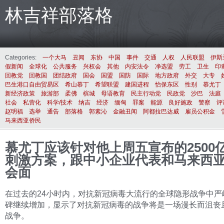
林吉祥部落格
Categories:
一个大马
丑闻
东协
中国
事件
交通
人权
人民联盟
伊斯
假新闻
全球化
公共服务
兴权会
其他
内安法令
净选盟
劳工
卫生
印
回教党
回教国
团结政府
国会
国盟
国防
国际
地方政府
外交
大专
巴生港口自由贸易区
希山慕丁
希望联盟
建国进程
怡保东区
性别
慕尤丁
新经济政策
旅游部
柔佛
槟城
母语教育
民主行动党
民政党
沙巴
法庭
社会
私营化
科学/技术
纳吉
经济
缅甸
罪案
能源
良好施政
警察
评
赵明福
选举
通告
部落格
郭素沁
金融丑闻
阿都拉巴达威
雇员公积金
马来西亚侨民
慕尤丁应该针对他上周五宣布的2500
刺激方案，跟中小企业代表和马来西
会面
在过去的24小时内，对抗新冠病毒大流行的全球隐形战争中严
碑继续增加，显示了对抗新冠病毒的战争将是一场漫长而沮丧
战争。