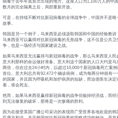
病毒于去年年底首次出现的地方。这座人口为1,100万人的中
数月的完全隔离之后，局部重新开放。
可是，在持续不断对抗新冠病毒的全球战争中，中国并不是唯
故事。
韩国是另一个例子，马来西亚必须汲取韩国和中国的经验教训
马来西亚可以赢得对抗新冠病毒的无形战争，这不仅是公共卫
争，也是一场经济与国家建设之战。
如果马来西亚无法赢得与新冠病毒的战争，那么马来西亚人民
意大利那样的命运做好准备。意大利这个国家的人口大约是马
两倍，但在过去24小时内，以超过10,000个新冠病毒死亡案
首位。意大利总共有92,472个确诊病例，成为每两分钟就有
的国家，并且因为呼吸机和加护病房的短缺，而迫使医生决定
着，谁会死去。
然而，如果马来西亚赢得新冠病毒的战争但输掉经济战，而经
到无法修复的破坏，那将是一次惨痛的胜利。
因为在接受英国广播公司采访的表现而广受世界各地欢迎的韩
臣康京和说，关于韩国对抗新冠病毒的策略成功的秘诀，是首