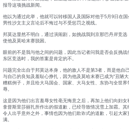
报导这项挑战新闻。
他以为通过此举，他就可以转移国人及国际对他于5月9日在国
男性沙文主义言论后不悔过与不受惩罚之视线。
邦莫达显然不明白，通过演闹剧，如挑战我到京那巴丹岸竞选
使他及莫哈末赛脱困。
眼前的不是我与他之间的问题，因此当记者问我是否会反挑战
东区竞选时，我的答案是肯定的不。
问题完全出自于邦莫达本身，他的敌人不是第3者，而是他自
与自己的良知及羞耻心挣扎，因为他及莫哈末赛已成为“丑陋大
糟糕例子，并且给大马国会、国家、大马女性、东协与全世界
辱。
这是因为他们出言羞辱女性亳无悔意之后，再加上他们向妇女
拿督斯里莎丽扎所作出的假道歉，已经导致情况雪上加霜。其
令人出乎意外之外，事情也因为他们欺诈式的道歉，引起大家
满。