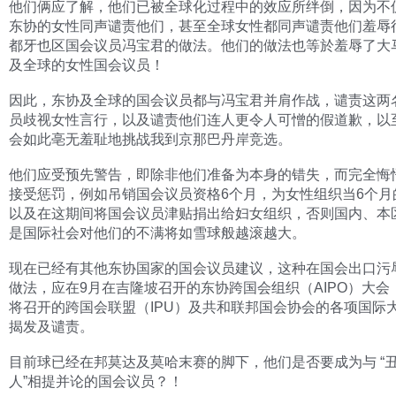
他们俩应了解，他们已被全球化过程中的效应所绊倒，因为不
东协的女性同声谴责他们，甚至全球女性都同声谴责他们羞辱
都牙也区国会议员冯宝君的做法。他们的做法也等於羞辱了大
及全球的女性国会议员！
因此，东协及全球的国会议员都与冯宝君并肩作战，谴责这两
员歧视女性言行，以及谴责他们连人更令人可憎的假道歉，以
会如此亳无羞耻地挑战我到京那巴丹岸竞选。
他们应受预先警告，即除非他们准备为本身的错失，而完全悔
接受惩罚，例如吊销国会议员资格6个月，为女性组织当6个月
以及在这期间将国会议员津贴捐出给妇女组织，否则国内、本
是国际社会对他们的不满将如雪球般越滚越大。
现在已经有其他东协国家的国会议员建议，这种在国会出口污
做法，应在9月在吉隆坡召开的东协跨国会组织（AIPO）大会
将召开的跨国会联盟（IPU）及共和联邦国会协会的各项国际
揭发及谴责。
目前球已经在邦莫达及莫哈末赛的脚下，他们是否要成为与 “
人”相提并论的国会议员？！