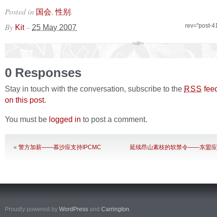
Posted in
,
.
国会
性别
By
–
rev="post-4
Kit
25 May 2007
0 Responses
Stay in touch with the conversation, subscribe to the
fee
RSS
on this post
.
You must be
logged in
to post a comment.
«
警方加薪——慕沙应支持IPCMC
延续昂山素枝的软禁令——东盟
Proudly powered by
WordPress
and
Carrington
.