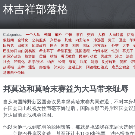
林吉祥部落格
Categories:
一个大马
丑闻
东协
中国
事件
交通
人权
人民联盟
伊斯
假新闻
全球化
公共服务
兴权会
其他
内安法令
净选盟
劳工
卫生
印
回教党
回教国
团结政府
国会
国盟
国防
国际
地方政府
外交
大专
巴生港口自由贸易区
希山慕丁
希望联盟
建国进程
怡保东区
性别
慕尤丁
新经济政策
旅游部
柔佛
槟城
母语教育
民主行动党
民政党
沙巴
法庭
社会
私营化
科学/技术
纳吉
经济
缅甸
罪案
能源
良好施政
警察
评
赵明福
选举
通告
部落格
郭素沁
金融丑闻
阿都拉巴达威
雇员公积金
马来西亚侨民
邦莫达和莫哈末赛益为大马带来耻辱
自从与国阵野新区国会议员拿督莫哈末赛共同进退，不对本身
在国会口出歧视女性而亳不悔过后，国阵京那巴丹岸区国会议
莫达目前正找机会脱困。
他以为他已找到聪明的脱困策略，那就是挑战我在来届大选到
——京那巴丹岸区竞选，甚至还让出1000张选票，沙巴报章