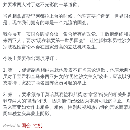
并要求两人对于这不光彩的一幕道歉。
当首相拿督斯里阿都拉上台的时候，他誓言要打造第一世界国
是，现在我们拥有的却是一个九流的国会。
我会展开一项国会圆桌会议，集合所有的政党、非政府组织和
来西亚人，要求“现在就要第一世界国会”，让性骚扰和男性沙
别歧视性言论不会在国家最高的立法机构发生。
今晚上我要作出两项呼吁：
1. 第一，促请副首相纳吉就他发表不正当言论道歉，他表示两
员对于宝君和全马来西亚妇女的“男性沙文主义”攻击，应该以“
态看待，宽恕了两名国阵议员可耻的举止。
2. 第二，要求颁布于莫哈莫赛益和邦莫达“拿督”衔头的相关州
剥夺两人的“拿督”衔头，因为他们已经因为本身可耻的举止、
马来西亚妇女作出粗鲁、粗俗、性别歧视和攻击性的言论而蒙羞
周年独立庆典蒙上阴影。
Posted in
,
.
国会
性别