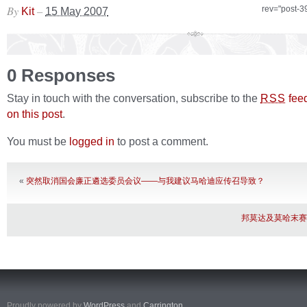
By
–
rev="post-3
Kit
15 May 2007
0 Responses
Stay in touch with the conversation, subscribe to the
fee
RSS
on this post
.
You must be
logged in
to post a comment.
«
突然取消国会廉正遴选委员会议——与我建议马哈迪应传召导致？
邦莫达及莫哈末赛
Proudly powered by
WordPress
and
Carrington
.