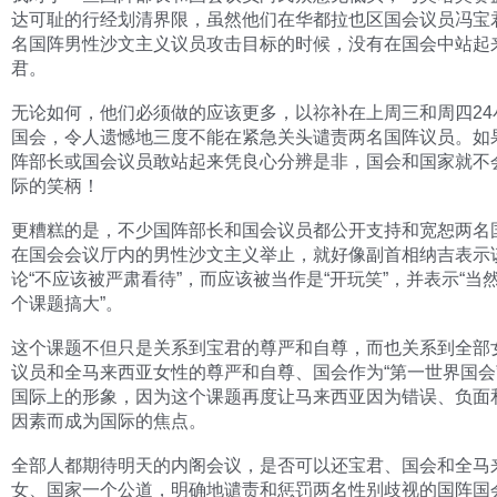
达可耻的行经划清界限，虽然他们在华都拉也区国会议员冯宝
名国阵男性沙文主义议员攻击目标的时候，没有在国会中站起
君。
无论如何，他们必须做的应该更多，以祢补在上周三和周四24
国会，令人遗憾地三度不能在紧急关头谴责两名国阵议员。如
阵部长或国会议员敢站起来凭良心分辨是非，国会和国家就不
际的笑柄！
更糟糕的是，不少国阵部长和国会议员都公开支持和宽恕两名
在国会会议厅内的男性沙文主义举止，就好像副首相纳吉表示
论“不应该被严肃看待”，而应该被当作是“开玩笑”，并表示“当
个课题搞大”。
这个课题不但只是关系到宝君的尊严和自尊，而也关系到全部
议员和全马来西亚女性的尊严和自尊、国会作为“第一世界国会
国际上的形象，因为这个课题再度让马来西亚因为错误、负面
因素而成为国际的焦点。
全部人都期待明天的内阁会议，是否可以还宝君、国会和全马
女、国家一个公道，明确地谴责和惩罚两名性别歧视的国阵国