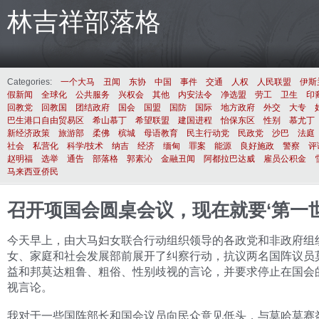
林吉祥部落格
Categories:
一个大马
丑闻
东协
中国
事件
交通
人权
人民联盟
伊斯
假新闻
全球化
公共服务
兴权会
其他
内安法令
净选盟
劳工
卫生
印
回教党
回教国
团结政府
国会
国盟
国防
国际
地方政府
外交
大专
巴生港口自由贸易区
希山慕丁
希望联盟
建国进程
怡保东区
性别
慕尤丁
新经济政策
旅游部
柔佛
槟城
母语教育
民主行动党
民政党
沙巴
法庭
社会
私营化
科学/技术
纳吉
经济
缅甸
罪案
能源
良好施政
警察
评
赵明福
选举
通告
部落格
郭素沁
金融丑闻
阿都拉巴达威
雇员公积金
马来西亚侨民
召开项国会圆桌会议，现在就要‘第一世
今天早上，由大马妇女联合行动组织领导的各政党和非政府组
女、家庭和社会发展部前展开了纠察行动，抗议两名国阵议员
益和邦莫达粗鲁、粗俗、性别歧视的言论，并要求停止在国会
视言论。
我对于一些国阵部长和国会议员向民众意见低头，与莫哈莫赛