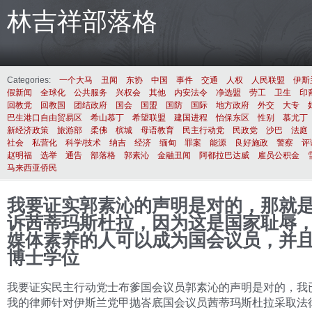
林吉祥部落格
Categories:
一个大马
丑闻
东协
中国
事件
交通
人权
人民联盟
伊斯
假新闻
全球化
公共服务
兴权会
其他
内安法令
净选盟
劳工
卫生
印
回教党
回教国
团结政府
国会
国盟
国防
国际
地方政府
外交
大专
巴生港口自由贸易区
希山慕丁
希望联盟
建国进程
怡保东区
性别
慕尤丁
新经济政策
旅游部
柔佛
槟城
母语教育
民主行动党
民政党
沙巴
法庭
社会
私营化
科学/技术
纳吉
经济
缅甸
罪案
能源
良好施政
警察
评
赵明福
选举
通告
部落格
郭素沁
金融丑闻
阿都拉巴达威
雇员公积金
马来西亚侨民
我要证实郭素沁的声明是对的，那就
诉茜蒂玛斯杜拉，因为这是国家耻辱
媒体素养的人可以成为国会议员，并
博士学位
我要证实民主行动党士布爹国会议员郭素沁的声明是对的，我
我的律师针对伊斯兰党甲抛峇底国会议员茜蒂玛斯杜拉采取法