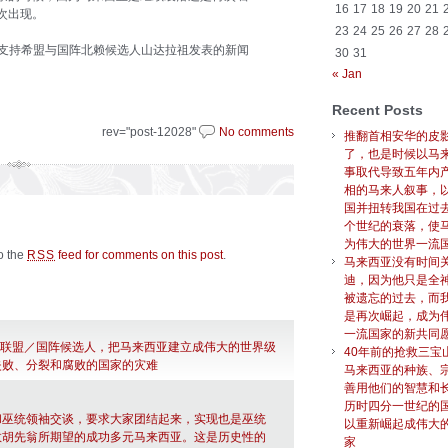
16
17
18
19
20
21
次出现。
23
24
25
26
27
28
赖为支持希盟与国阵北赖候选人山达拉祖发表的新闻
30
31
« Jan
Recent Posts
rev="post-12028"
No comments
推翻首相安华的皮
了，也是时候以马
事取代导致五年内
相的马来人叙事，
国并扭转我国在过
个世纪的衰落，使
为伟大的世界一流
to the
feed for comments on this post
.
RSS
马来西亚没有时间
迪，因为他只是全
被遗忘的过去，而
是再次崛起，成为
一流国家的新共同
联盟／国阵候选人，把马来西亚建立成伟大的世界级
40年前的抢救三宝
失败、分裂和腐败的国家的灾难
马来西亚的种族、
善用他们的智慧和
历时四分一世纪的
和巫统领袖交谈，要求大家团结起来，实现也是巫统
以重新崛起成伟大
敦胡先翁所期望的成功多元马来西亚。这是历史性的
家