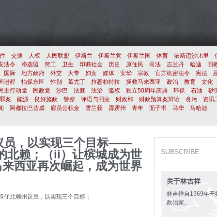
件
交通
人权
人民联盟
伊斯兰
伊斯兰党
伊斯兰国
体育
依斯迈沙比里
安法令
净选盟
劳工
卫生
印裔社会
历史
原住民
司法
吉兰丹
哈迪
回
国际
地方政府
外交
大专
妇女
媒体
安华
宗教
官方机密法令
宪法
国进程
怡保东区
性别
慕尤丁
拉惹柏特拉
拯救马来西亚
政治
教育
文化
民主行动党
民政党
沙巴
法庭
法治
滥权
独立50周年庆典
环保
石油
砂
罪案
能源
良好施政
警察
评语与回应
财政部
财政预算案辩论
贪污
资讯
闻
阿都拉巴达威
雇员公积金
雪兰莪
霹雳州
青年
面子书
马华
马哈迪
议员，以实现三个目标——
的北赖；（ii）让槟城成为世
SUBSCRIBE
让马来西亚再次崛起，成为世界
关于林吉祥
林吉祥自1969年
担任北赖州议员，以实现三个目标：
政治家。