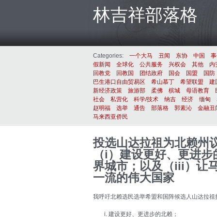
林吉祥部落格
Categories:
一个大马
丑闻
东协
中国
事
假新闻
全球化
公共服务
兴权会
其他
内
回教党
回教国
团结政府
国会
国盟
国防
巴生港口自由贸易区
希山慕丁
希望联盟
建
新经济政策
旅游部
柔佛
槟城
母语教育
社会
私营化
科学/技术
纳吉
经济
缅甸
赵明福
选举
通告
部落格
郭素沁
金融丑
马来西亚侨民
投选山达拉祖为北赖州
（i）建设更好、更进步
界城市；以及（iii）
一流的伟大国家
我呼吁北赖选民选举希盟和国阵候选人山达拉祖
建设更好、更进步的北赖；