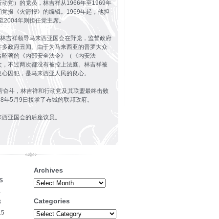
动党）的党员，林吉祥从1966年至1969年
党报《火箭报》的编辑。1969年起，他担
至2004年则担任党主席。
9年，林吉祥领导马来西亚国会在野党，监督政府
许多政府丑闻。由于为马来西亚的普罗大众
名昭著的《内部安全法令》（《内安法
次，不过两次都没有被控上法庭。林吉祥被
良心囚犯，是马来西亚人民的良心。
艰苦奋斗，林吉祥和行动党及其联盟最终击败
18年5月9日接掌了布城的联邦政府。
来西亚国会的后座议员。
Archives
S
Archives
1
Categories
8
15
Categories