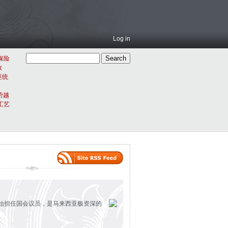
Log in
保险
教
巫统
劳越
工艺
开始担任国会议员，是马来西亚极资深的