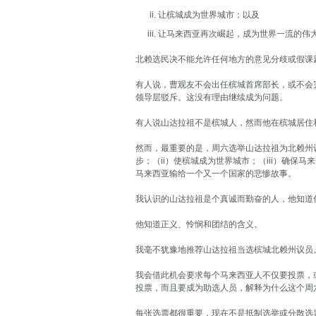
让槟城成为世界城市；以及
让马来西亚再次崛起，成为世界一流的伟
北赖选民决不能允许任何地方的意见分歧或假课
有人说，曹观友不会出任槟城首席部长，或不会
领导层驳斥。这没有理由继续成为问题。
有人说山达拉祖不是槟城人，然而他在槟城居住和
然而，最重要的是，周六选举山达拉祖为北赖州
步；（ii）使槟城成为世界城市；（iii）确保
马来西亚输给一个又一个国家的悲惨故事。
我认识的山达拉祖是个真诚而勤奋的人，他知道
他知道正义、怜悯和团结的含义。
我毫不犹豫地推荐山达拉祖当选槟城北赖州议员
我会借此机会要求每个马来西亚人不仅要投票，
投票，而且要成为助选人员，解释为什么这个周
每张选票都很重要，现在不是抵制选举或分散选