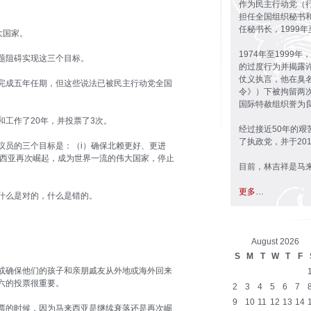
作为民主行动党（行
担任全国组织秘书和
任秘书长，1999年
大国家。
1974年至199
题阻碍实现这三个目标。
的过度行为并揭露
仗义执言，他在臭
完成五年任期，但这些说法已被民主行动党全国
令》）下被拘留两
国际特赦组织誉为
工作了20年，并投票了3次。
经过接近50年的
了执政党，并于20
议员的三个目标是：（i）确保北赖更好、更进
马来西亚再次崛起，成为世界一流的伟大国家，停止
目前，林吉祥是马
更多…
什么是对的，什么是错的。
August 2026
。
S
M
T
W
T
F
或确保他们的孩子和亲朋戚友从外地或海外回来
六的投票很重要。
2
3
4
5
6
7
9
10
11
12
13
14
票的时候，因为马来西亚是继续衰落还是再次崛