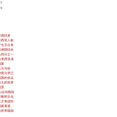
22
29
影戏结束
来西亚人叙
产生五位首
以便团结全
去四分之一
马来西亚成
国家
关注马哈
神贯注早已
我国的命运
伟大的世界
愿景
山运动挑战
宗教和文化
长才来扭转
国家衰退，
的世界级国