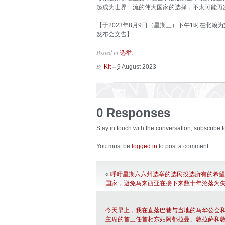
起成为世界一流的伟大国家的选择，不太可能再
【于2023年8月9日（星期三）下午1时在北
发布会文告】
Posted in
.
选举
By
–
Kit
9 August 2023
0 Responses
Stay in touch with the conversation, subscribe 
You must be
logged in
to post a comment.
«
呼吁星期六六州选举的选民投选所有的希望
国家，避免马来西亚在接下来数十年沦落为
今天早上，我在直落巴巷与当地的马华公会
主席的首三任首相东姑阿都拉曼、敦拉萨和