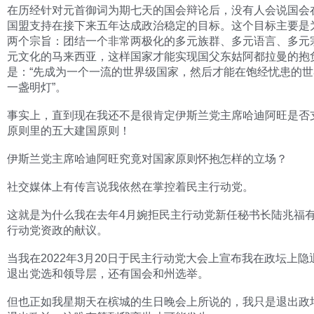
在历经针对元首御词为期七天的国会辩论后，没有人会说国会
国盟支持在接下来五年达成政治稳定的目标。这个目标主要是
两个宗旨：团结一个非常两极化的多元族群、多元语言、多元
元文化的马来西亚，这样国家才能实现国父东姑阿都拉曼的抱
是：“先成为一个一流的世界级国家，然后才能在饱经忧患的
一盏明灯”。
事实上，直到现在我还不是很肯定伊斯兰党主席哈迪阿旺是否
原则里的五大建国原则！
伊斯兰党主席哈迪阿旺究竟对国家原则怀抱怎样的立场？
社交媒体上有传言说我依然在掌控着民主行动党。
这就是为什么我在去年4月婉拒民主行动党新任秘书长陆兆福
行动党资政的献议。
当我在2022年3月20日于民主行动党大会上宣布我在政坛上隐
退出党选和领导层，还有国会和州选举。
但也正如我星期天在槟城的生日晚会上所说的，我只是退出政