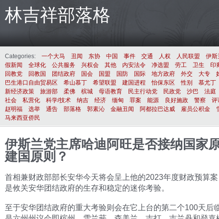
林吉祥部落格
Categories:
一个大马
丑闻
东协
中国
事件
交通
人权
人民联盟
伊斯
假新闻
全球化
公共服务
兴权会
其他
内安法令
净选盟
劳工
卫生
印
回教党
回教国
团结政府
国会
国盟
国防
国际
地方政府
外交
大专
巴生港口自由贸易区
希山慕丁
希望联盟
建国进程
怡保东区
性别
慕尤丁
新经济政策
旅游部
柔佛
槟城
母语教育
民主行动党
民政党
沙巴
法庭
社会
私营化
科学/技术
纳吉
经济
缅甸
罪案
能源
良好施政
警察
评
赵明福
选举
通告
部落格
郭素沁
金融丑闻
阿都拉巴达威
雇员公积金
马来西亚侨民
伊斯兰党主席哈迪阿旺是否接纳国家
建国原则？
首相兼财政部部长安华今天将会呈上他的2023年度财政预算
是攸关安华团结政府的生存和稳定的迷你考验。
至于安华团结政府的重大考验则会在它上台的第二个100天后
是六州州议会即槟州、雪兰莪、森美兰、吉打、吉兰丹和登嘉