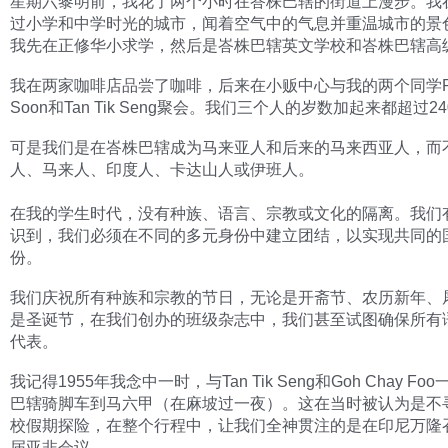
星期六黎明前，我花了两个小时在峇株巴辖的街道上漫步。我
过小学和中学时光的城市，闻着空气中的气息并重温城市的景
我先在正修华小求学，然后是峇株巴辖英文学校和峇株巴辖高
我在两家咖啡店品尝了咖啡，后来在小贩中心与我的两个同学Pek
Soon和Tan Tik Seng聚会。我们三个人的岁数加起来都超过2
可是我们是在峇株巴辖成为马来亚人和后来的马来西亚人，而
人、马来人、印度人、卡达山人或伊班人。
在我的学生时代，没有种族、语言、宗教或文化的隔离。我们
识到，我们必须在不同的多元身份中建立团结，以实现共同的
份。
我们庆祝所有种族和宗教的节日，无论是开斋节、农历新年、
是圣诞节，在我们创办的班级杂志中，我们甚至试图确保所有
代表。
我记得1955年我念中一时，与Tan Tik Seng和Goh Chay Fo
巴辖骑脚车到马六甲（在麻坡过一夜）。这在当时被认为是不
校假期探险，在整个行程中，让我们全神贯注的是在印尼万隆
届亚非会议。