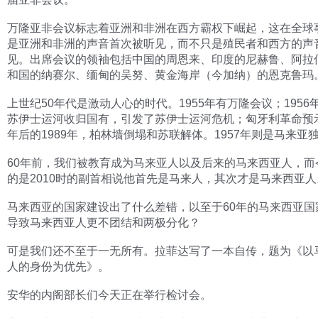
万隆亚非会议标志着亚洲和非洲在西方霸权下崛起，这在全球
是亚洲和非洲的声音首次被听见，而不只是殖民者和西方的声
见。出席会议的领袖包括中国的周恩来、印度的尼赫鲁、阿拉
和国的纳赛尔、缅甸的吴努、黄金海岸（今加纳）的恩克鲁玛
上世纪50年代是激动人心的时代。1955年有万隆会议；1956
苏伊士运河收归国有，引发了苏伊士运河危机；匈牙利革命预示
年后的1989年，柏林墙倒塌和苏联解体。1957年则是马来亚
60年前，我们被教育成为马来亚人以及后来的马来西亚人，而
的是2010时的副首相说他首先是马来人，其次才是马来西亚人
马来西亚的国家建设出了什么差错，以至于60年的马来西亚国
导致马来西亚人更不团结和两极分化？
可是我们还不至于一无所有。拉菲达写了一本自传，题为《以
人的身份为优先》。
安华的内阁部长们今天正在举行检讨会。