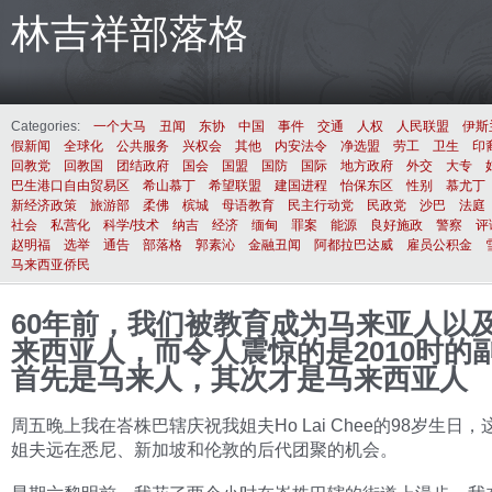
林吉祥部落格
Categories:
一个大马
丑闻
东协
中国
事件
交通
人权
人民联盟
伊斯
假新闻
全球化
公共服务
兴权会
其他
内安法令
净选盟
劳工
卫生
印
回教党
回教国
团结政府
国会
国盟
国防
国际
地方政府
外交
大专
巴生港口自由贸易区
希山慕丁
希望联盟
建国进程
怡保东区
性别
慕尤丁
新经济政策
旅游部
柔佛
槟城
母语教育
民主行动党
民政党
沙巴
法庭
社会
私营化
科学/技术
纳吉
经济
缅甸
罪案
能源
良好施政
警察
评
赵明福
选举
通告
部落格
郭素沁
金融丑闻
阿都拉巴达威
雇员公积金
马来西亚侨民
60年前，我们被教育成为马来亚人以
来西亚人，而令人震惊的是2010时的
首先是马来人，其次才是马来西亚人
周五晚上我在峇株巴辖庆祝我姐夫Ho Lai Chee的98岁生日
姐夫远在悉尼、新加坡和伦敦的后代团聚的机会。