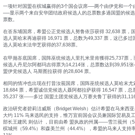
一项针对国盟在槟城赢得的3个国会议席──两个由伊党和一个
──显示两个来自安华团结政府候选人的总票数多過国盟的候
票数。
在峇东埔国席，希盟公正党候选人努鲁依莎获得 32,638 票，
选人莫哈末再迪获得 16,971 票，总数为49,337 票，这已多
选人莫哈末法华芝获得的37,638票。
在甲抛峇底国席，国阵巫统候选人里扎米里肯獲得25,737票，
候选人丹尼尔阿都玛吉得票为14,214张，总票数达到39,951张
盟伊党候选人 马斯图拉获得 的28,604 票。
相同的情冲也出现在打昔汝莪国席，国阵巫统候选人莫哈末尤
18,684 票，希盟诚信党候选人聂阿都拉萨获得 16,547 票，
35,237 张——多过 国盟土团党候选人万赛夫鲁丁获得的31,11
政治研究者碧莉洁威斯（Bridget Welsh）估计希盟在马来西
大约 11% 马来选民的支持，惟万宜前国会议员兼国际贸易及
部长王建民 则估计 ，目前由希 盟执政的州属——雪兰莪州（52
槟城州（59.4%）和森美兰州（44.4%），希盟的马来人支持