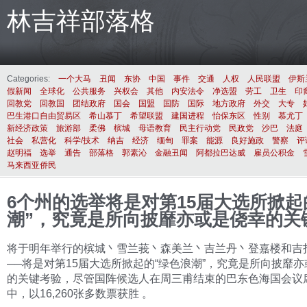
林吉祥部落格
Categories:
一个大马
丑闻
东协
中国
事件
交通
人权
人民联盟
伊斯
假新闻
全球化
公共服务
兴权会
其他
内安法令
净选盟
劳工
卫生
印
回教党
回教国
团结政府
国会
国盟
国防
国际
地方政府
外交
大专
巴生港口自由贸易区
希山慕丁
希望联盟
建国进程
怡保东区
性别
慕尤丁
新经济政策
旅游部
柔佛
槟城
母语教育
民主行动党
民政党
沙巴
法庭
社会
私营化
科学/技术
纳吉
经济
缅甸
罪案
能源
良好施政
警察
评
赵明福
选举
通告
部落格
郭素沁
金融丑闻
阿都拉巴达威
雇员公积金
马来西亚侨民
6个州的选举将是对第15届大选所掀起
潮”，究竟是所向披靡亦或是侥幸的关
将于明年举行的槟城丶雪兰莪丶森美兰丶吉兰丹丶登嘉楼和吉
──将是对第15届大选所掀起的“绿色浪潮”，究竟是所向披靡
的关键考验，尽管国阵候选人在周三甫结束的巴东色海国会议
中，以16,260张多数票获胜 。