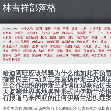
林吉祥部落格
Categories:
一个大马
丑闻
东协
中国
事件
交通
人权
人民联盟
伊斯
假新闻
全球化
公共服务
兴权会
其他
内安法令
净选盟
劳工
卫生
印
回教党
回教国
团结政府
国会
国盟
国防
国际
地方政府
外交
大专
巴生港口自由贸易区
希山慕丁
希望联盟
建国进程
怡保东区
性别
慕尤丁
新经济政策
旅游部
柔佛
槟城
母语教育
民主行动党
民政党
沙巴
法庭
社会
私营化
科学/技术
纳吉
经济
缅甸
罪案
能源
良好施政
警察
评
赵明福
选举
通告
部落格
郭素沁
金融丑闻
阿都拉巴达威
雇员公积金
马来西亚侨民
哈迪阿旺应该解释为什么他如此不负
指责民主行动党正在宣扬伊斯兰恐惧
兰合作组织的伊斯兰恐惧症观察站过去
天监测世界各地各种形式的伊斯兰恐
有报道马来西亚的任何伊斯兰恐惧症
伊党主席哈迪阿旺应该解释为什么他如此不负责任地胡乱指责