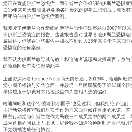
党正在宣扬伊斯兰恐惧症，而伊斯兰合作组织的伊斯兰恐惧症
去15年来每天监测世界各地各种形式的伊斯兰恐惧症，却没有
西亚的任何伊斯兰恐惧症案例。
我阅读了伊斯兰合作组织的伊斯兰恐惧症观察站自2007年以来
于伊斯兰恐惧症的报告。这些报告是对世界各地伊斯兰恐惧症
威描述，但我在这些报告中却找不到过去15年来关于马来西亚
恐惧症的任何案例。
我不认为伊斯兰教导其传教士和追随者说谎和散播谣言，身为
的哈迪阿旺有责任澄清此事。
正如资深记者Terence Netto两天前所述，2013年，哈迪阿
党小圈子领袖与安华会面，并敦促一旦民联赢得了第13届全国
华得屈服于伊党对东姑拉沙里作为首相人选的偏好。
哈迪阿旺和这个“伊党领袖小圈子”也见过我，但我拒绝了他们
主行动党将遵守我们对安华作为马来西亚候任首相的承诺。若
民主行动党与伊斯兰党作为民联三个成员党中的两个成员党，
成为首相的问题上占上风，尽管我不知道哈迪阿旺是否已就此
正党领袖达成任何协议。