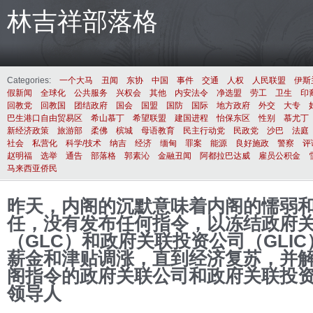
林吉祥部落格
Categories:
一个大马
丑闻
东协
中国
事件
交通
人权
人民联盟
伊斯
假新闻
全球化
公共服务
兴权会
其他
内安法令
净选盟
劳工
卫生
印
回教党
回教国
团结政府
国会
国盟
国防
国际
地方政府
外交
大专
巴生港口自由贸易区
希山慕丁
希望联盟
建国进程
怡保东区
性别
慕尤丁
新经济政策
旅游部
柔佛
槟城
母语教育
民主行动党
民政党
沙巴
法庭
社会
私营化
科学/技术
纳吉
经济
缅甸
罪案
能源
良好施政
警察
评
赵明福
选举
通告
部落格
郭素沁
金融丑闻
阿都拉巴达威
雇员公积金
马来西亚侨民
昨天，内阁的沉默意味着内阁的懦弱
任，没有发布任何指令，以冻结政府
（GLC）和政府关联投资公司（GLI
薪金和津贴调涨，直到经济复苏，并
阁指令的政府关联公司和政府关联投
领导人