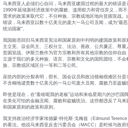
马来西亚人必须扪心自问，马来西亚建国过程的最大的错误是
1990年延续新经济政策中的腐败、滥用权力和背信弃义，而
需求的政策来取代它，不分种族、宗教或地区地向贫困宣战。
错误，马来西亚以数十亿美元的庞大一马公司丑闻，成为“最
统治国家”。
我国能否回归马来西亚宪法和国家原则中列明的建国政策和原
主立宪、议会民主、三权分立、法治、善政、公共廉正、尊重
贫困宣战、伊斯兰教作为官方宗教和所有其他宗教的信仰自由
立源于我们的多元种族、语言、宗教和文化的国民团结，不会
族、宗教或区域区分一等和二等公民。
巫统内部的分裂表明，部长、国会议员和政治领袖很难区分是
不含糊地谴责数十亿美元的一马公司庞大丑闻、腐败乃至盗贼
即使是现在，在“羞啥呢我的老板”运动和来临星期六的沙巴国
在美化可怕的金融丑闻、腐败和盗贼统治。这些都违反了马来
和国家原则的政策和原则。
我支持政治经济学家埃德蒙·特伦斯·戈梅兹（Edmund Terence 
的看法。他说马来西亚反贪污委员会（MACC）是时候与政府