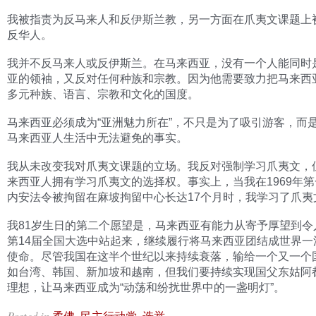
我被指责为反马来人和反伊斯兰教，另一方面在爪夷文课题上
反华人。
我并不反马来人或反伊斯兰。在马来西亚，没有一个人能同时
亚的领袖，又反对任何种族和宗教。因为他需要致力把马来西
多元种族、语言、宗教和文化的国度。
马来西亚必须成为“亚洲魅力所在”，不只是为了吸引游客，而
马来西亚人生活中无法避免的事实。
我从未改变我对爪夷文课题的立场。我反对强制学习爪夷文，
来西亚人拥有学习爪夷文的选择权。事实上，当我在1969年
内安法令被拘留在麻坡拘留中心长达17个月时，我学习了爪夷
我81岁生日的第二个愿望是，马来西亚有能力从寄予厚望到令
第14届全国大选中站起来，继续履行将马来西亚团结成世界一
使命。尽管我国在这半个世纪以来持续衰落，输给一个又一个
如台湾、韩国、新加坡和越南，但我们要持续实现国父东姑阿
理想，让马来西亚成为“动荡和纷扰世界中的一盏明灯”。
Posted in
,
,
.