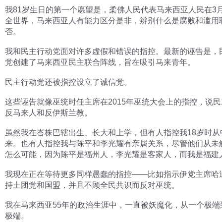
我81岁生日的第一个愿望是，柔佛人民代表马来西亚人民在3月
全世界，马来西亚人有能力区分是非，辨别什么是腐败和滥用
否。
我和民主行动党面对许多虚假和错误的指控。最新的诬告是，
党创建了马来西亚民主联合阵线，旨在吸引马来青年。
民主行动党还被指控设立了诚信党。
这些诬告就像巫统时任主席在2015年巫统大会上的指控，说
反马来人和反伊斯兰教。
虽然我在峇株巴辖出生、长大和上学，但有人指控我18岁时从
来。也有人指控我与陈平和李光耀有亲属关系，尽管他们从未
怎么可能，因为陈平是福州人，李光耀是客家人，而我是福建
我现在正在等待更多同样愚蠢的指控——比如指示伊党主席哈
持土团党和国盟，并且不顾全民共识而反对巫统。
我在马来西亚55年的政治生涯中，一直被妖魔化，从一个极端
极端。