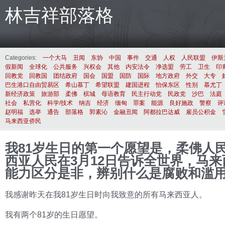
林吉祥部落格
Categories:
一个大马
丑闻
东协
中国
事件
交通
人权
人民联盟
伊斯
假新闻
全球化
公共服务
兴权会
其他
内安法令
净选盟
劳工
卫生
印
回教党
回教国
团结政府
国会
国盟
国防
国际
地方政府
外交
大专
巴生港口自由贸易区
希山慕丁
希望联盟
建国进程
怡保东区
性别
慕尤丁
新经济政策
旅游部
柔佛
槟城
母语教育
民主行动党
民政党
沙巴
法庭
社会
私营化
科学/技术
纳吉
经济
缅甸
罪案
能源
良好施政
警察
评
赵明福
选举
通告
部落格
郭素沁
金融丑闻
阿都拉巴达威
雇员公积金
马来西亚侨民
我81岁生日的第一个愿望是，柔佛人
西亚人民在3月12日告诉全世界，马
能力区分是非，辨别什么是腐败和滥
我感谢昨天在我81岁生日时向我致意的所有马来西亚人。
我有两个81岁的生日愿望。