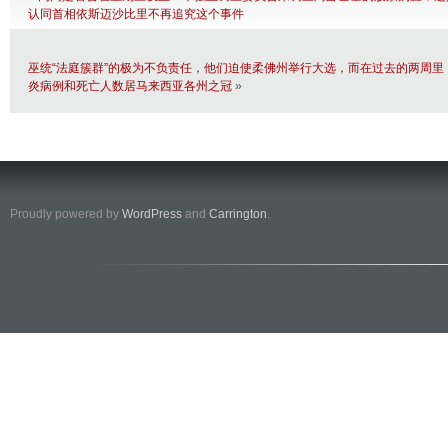
认同首相依斯迈沙比里不再追究这个事件
巫统“法庭簇群”的极为不负责任，他们迫使柔佛州举行大选，而在过去的两周里
炎病例和死亡人数居马来西亚各州之冠
»
Proudly powered by
WordPress
and
Carrington
.