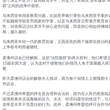
这个决定不是为了提高教育水平，而是为了在巫统“部长簇群”和
群”之间的战争中获胜。
马来西亚有很多教育问题，比如世界银行警告马来西亚学童的
不如越南等较贫穷国家的学童，以及马来西亚立即展开教育改
性，但依斯迈沙比里并不担心这些问题，而是担心他如何继续
相，越久越好。
马来西亚年轻一代的教育前途，正因巫统的两个簇群在政治利
上争权夺利而被牺牲。
柔佛州议会已经解散，这是“法院簇群”的再次胜利，他们希望
15届全国大选，认为这对于拯救他们的领导人免于因腐败入狱
要。
昨天柔佛州议会的解散令人惊讶，因为每个知情人士都预期今
州议会。
不过柔佛州希盟的抨击是合理和合法的，因为在人民仍然面临
疫情和奥米克戎毒株的压力、水灾、经济问题等的情况下，引
选举是非常不负责任的行为。此外，柔佛州希盟也呼吁合作与
定。