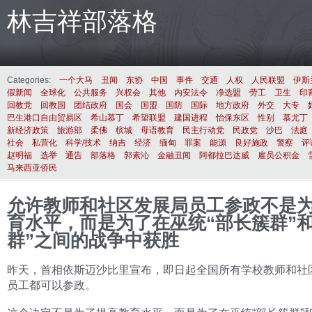
林吉祥部落格
Categories:
一个大马
丑闻
东协
中国
事件
交通
人权
人民联盟
伊斯
假新闻
全球化
公共服务
兴权会
其他
内安法令
净选盟
劳工
卫生
印
回教党
回教国
团结政府
国会
国盟
国防
国际
地方政府
外交
大专
巴生港口自由贸易区
希山慕丁
希望联盟
建国进程
怡保东区
性别
慕尤丁
新经济政策
旅游部
柔佛
槟城
母语教育
民主行动党
民政党
沙巴
法庭
社会
私营化
科学/技术
纳吉
经济
缅甸
罪案
能源
良好施政
警察
评
赵明福
选举
通告
部落格
郭素沁
金融丑闻
阿都拉巴达威
雇员公积金
马来西亚侨民
允许教师和社区发展局员工参政不是
育水平，而是为了在巫统“部长簇群”和
群”之间的战争中获胜
昨天，首相依斯迈沙比里宣布，即日起全国所有学校教师和社
员工都可以参政。