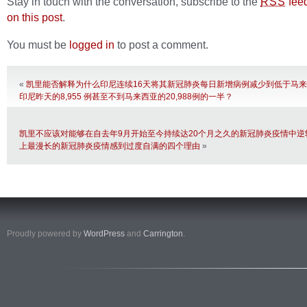
Stay in touch with the conversation, subscribe to the
fee
RSS
on this post
.
You must be
logged in
to post a comment.
«
凯里能否解释为什么印尼连续16天将其新冠肺炎每日新增病例减少到低于马
印尼昨天的8,955 例甚至不到马来西亚的20,988例的一半？
凯里不应该对能够在自去年9月开始至今持续达20个月之久的新冠肺炎疫情中逆
上最漫长的新冠肺炎疫情感到过度自满的四个理由
»
Proudly powered by
WordPress
and
Carrington
.