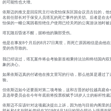
的可能性也大增。
依斯迈的推文是回应民主行动党怡保东区国会议员古拉的，他
名前任部长对于保安人员塔瓦的死亡事件的关切。后者是在去年
怡保的一幢公寓因着拒绝住户使用已经关闭的公寓游泳池时被
塔瓦随后昏迷不醒，据称他的脑部受伤。
他是在事发8个月后的8月27日离世，而死亡原因相信是由他
受的伤导致的。
我已经说过，塔瓦案件将会考验新首相秉持法治和终结国内双
象的决心。
如果依斯迈真的付诸他在推文里写的行动，那么他算是通过了
验。
但依斯迈如今还要面对第二项考验，这和古晋的砂拉越高庭命
及选举委员会在今年年底前将投票权赋予18岁人士的标杆性裁
依斯迈不应该针对这项裁决提出上诉，因为他与目前内阁里的其
部长和4名副部长曾经在2019年6月16日的国会辩论上强调选