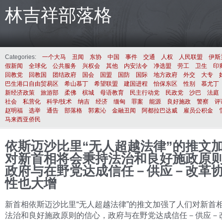
林吉祥部落格
Categories:
一个大马
丑闻
东协
中国
事件
交通
人权
人民联盟
伊斯
假新闻
全球化
公共服务
兴权会
其他
内安法令
净选盟
劳工
卫生
印
回教党
回教国
团结政府
国会
国盟
国防
国际
地方政府
外交
大专
巴生港口自由贸易区
希山慕丁
希望联盟
建国进程
怡保东区
性别
慕尤丁
新经济政策
旅游部
柔佛
槟城
母语教育
民主行动党
民政党
沙巴
法庭
社会
私营化
科学/技术
纳吉
经济
缅甸
罪案
能源
良好施政
警察
评
赵明福
选举
通告
部落格
郭素沁
金融丑闻
阿都拉巴达威
雇员公积金
马来西亚侨民
依斯迈沙比里“无人超越法律”的推文
对新首相将会秉持法治和良好施政原
政府与在野党达成信任－供应－改革
性也大增
新首相依斯迈沙比里“无人超越法律”的推文加强了人们对新首
法治和良好施政原则的信心，政府与在野党达成信任－供应－