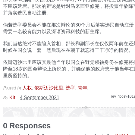
不应该延宕。那次的辩论是针对马来西亚修宪，将投票年龄降至
并落实选民自动注册。
倘若选举委员会不能在那次辩论的30个月后落实选民自动注册
需要一名较有能力以及深谙资讯科技的新主席。
我们当然绝对不能陷入首相、部长和副部长在仅仅两年前在还
时候在国会说一套；然后现在在朝了就忘得干干净净的情况。
依斯迈沙比里应该实践他当年以国会在野党领袖身份在修宪将
降至18岁的国会辩论上所说的，并确保他的政府忠于他当年在
里所坚持的。
Posted in
,
,
,
.
人权
依斯迈沙比里
选举
青年
By
–
rev="post-101
Kit
4 September 2021
0 Responses